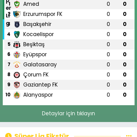
Amed
0
0
1
Erzurumspor FK
0
0
2
Başakşehir
0
0
3
Kocaelispor
0
0
4
Beşiktaş
0
0
5
Eyüpspor
0
0
6
Galatasaray
0
0
7
Çorum FK
0
0
8
Gaziantep FK
0
0
9
Alanyaspor
0
0
10
Detaylar için tıklayın
Süper Lig Fikstür