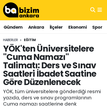
Hava Durumu
Gündem
Ankara
İlçeler
Ekonomi
Spor
Trafik Durumu
HABERLER
EĞITIM
Süper Lig Puan Durumu ve Fikstür
YÖK'ten Üniversitelere
"Cuma Namazı"
Tüm Manşetler
Talimatı: Ders ve Sınav
Son Dakika Haberleri
Saatleri İbadet Saatine
Haber Arşivi
Göre Düzenlenecek
YÖK, tüm üniversitelere gönderdiği resmi
yazıda, ders ve sınav programlarının
Cuma namazı saatlerine denk