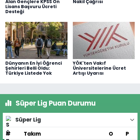
Alan Gençlere KPSS Ön
Nakil Çağrısı
Lisans Başvuru Ücreti
Desteği
Dünyanın En İyi Öğrenci
YÖK'ten Vakıf
Şehirleri Belli Oldu:
Üniversitelerine Ücret
Türkiye Listede Yok
Artışı Uyarısı
Süper Lig Puan Durumu
Süper Lig
#
Takım
O
P