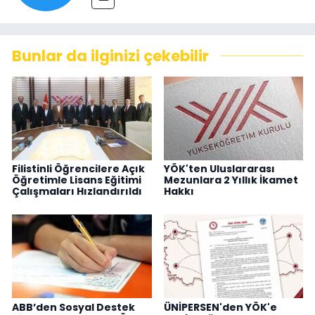
Bunlar da ilginizi çekebilir
Filistinli Öğrencilere Açık
YÖK'ten Uluslararası
Öğretimle Lisans Eğitimi
Mezunlara 2 Yıllık İkamet
Çalışmaları Hızlandırıldı
Hakkı
ABB’den Sosyal Destek
ÜNİPERSEN'den YÖK'e