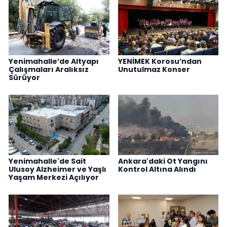
Yenimahalle’de Altyapı
YENİMEK Korosu’ndan
Çalışmaları Aralıksız
Unutulmaz Konser
Sürüyor
Yenimahalle'de Sait
Ankara'daki Ot Yangını
Ulusoy Alzheimer ve Yaşlı
Kontrol Altına Alındı
Yaşam Merkezi Açılıyor