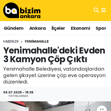
Hava Durumu
Gündem
Ankara
İlçeler
Ekonomi
Spor
Trafik Durumu
HABERLER
YENIMAHALLE
Süper Lig Puan Durumu ve Fikstür
Yenimahalle'deki Evden
3 Kamyon Çöp Çıktı
Tüm Manşetler
Yenimahalle Belediyesi, vatandaşlardan
Son Dakika Haberleri
gelen şikayet üzerine çöp eve operasyon
düzenledi.
Haber Arşivi
03.07.2025 - 15:35
YAYINLANMA