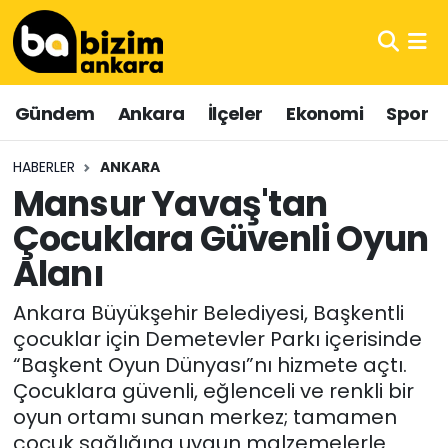
Hava Durumu
Gündem
Ankara
İlçeler
Ekonomi
Spor
Trafik Durumu
HABERLER
ANKARA
Süper Lig Puan Durumu ve Fikstür
Mansur Yavaş'tan
Çocuklara Güvenli Oyun
Tüm Manşetler
Alanı
Son Dakika Haberleri
Ankara Büyükşehir Belediyesi, Başkentli
Haber Arşivi
çocuklar için Demetevler Parkı içerisinde
“Başkent Oyun Dünyası”nı hizmete açtı.
Çocuklara güvenli, eğlenceli ve renkli bir
oyun ortamı sunan merkez; tamamen
çocuk sağlığına uygun malzemelerle