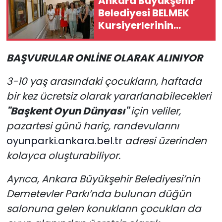
Ankara Büyükşehir
Belediyesi BELMEK
Kursiyerlerinin
Hazırladığı El Emeği
Göz Nuru Eserler
BAŞVURULAR ONLİNE OLARAK ALINIYOR
Sanatseverleri
Bekliyor
3-10 yaş arasındaki çocukların, haftada
bir kez ücretsiz olarak yararlanabilecekleri
"Başkent Oyun Dünyası"
için veliler,
pazartesi günü hariç, randevularını
oyunparki.ankara.bel.tr
adresi üzerinden
kolayca oluşturabiliyor.
Ayrıca, Ankara Büyükşehir Belediyesi’nin
Demetevler Parkı’nda bulunan düğün
salonuna gelen konukların çocukları da