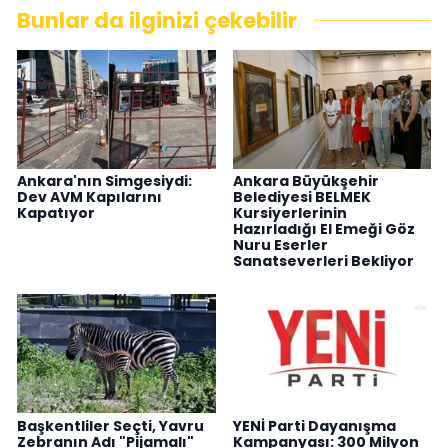
Bunlar da ilginizi çekebilir
Ankara'nın Simgesiydi:
Ankara Büyükşehir
Dev AVM Kapılarını
Belediyesi BELMEK
Kapatıyor
Kursiyerlerinin
Hazırladığı El Emeği Göz
Nuru Eserler
Sanatseverleri Bekliyor
Başkentliler Seçti, Yavru
YENİ Parti Dayanışma
Zebranın Adı "Pijamalı"
Kampanyası: 300 Milyon