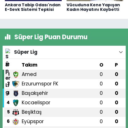
Ankara Tabip Odası'ndan
Vücuduna Kene Yapışan
E-Sevk Sistemi Tepkisi
Kadın Hayatını Kaybetti
Süper Lig Puan Durumu
Süper Lig
#
Takım
O
P
Amed
0
0
1
Erzurumspor FK
0
0
2
Başakşehir
0
0
3
Kocaelispor
0
0
4
Beşiktaş
0
0
5
Eyüpspor
0
0
6