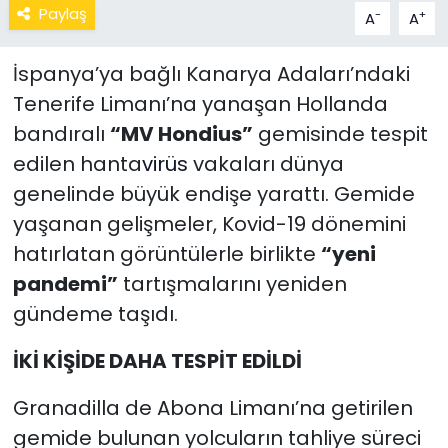
Paylaş
-
+
A
A
İspanya’ya bağlı Kanarya Adaları’ndaki
Tenerife Limanı’na yanaşan Hollanda
bandıralı
“MV Hondius”
gemisinde tespit
edilen hanta
virüs
vakaları dünya
genelinde büyük endişe yarattı. Gemide
yaşanan gelişmeler, Kovid-19 dönemini
hatırlatan görüntülerle birlikte
“yeni
pandemi”
tartışmalarını yeniden
gündeme taşıdı.
İKİ KİŞİDE DAHA TESPİT EDİLDİ
Granadilla de Abona Limanı’na getirilen
gemide bulunan yolcuların tahliye süreci