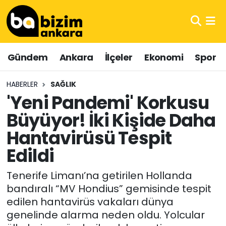
Hava Durumu
Gündem
Ankara
İlçeler
Ekonomi
Spor
Trafik Durumu
HABERLER
SAĞLIK
Süper Lig Puan Durumu ve Fikstür
'Yeni Pandemi' Korkusu
Büyüyor! İki Kişide Daha
Tüm Manşetler
Hantavirüsü Tespit
Son Dakika Haberleri
Edildi
Haber Arşivi
Tenerife Limanı’na getirilen Hollanda
bandıralı “MV Hondius” gemisinde tespit
edilen hantavirüs vakaları dünya
genelinde alarma neden oldu. Yolcular