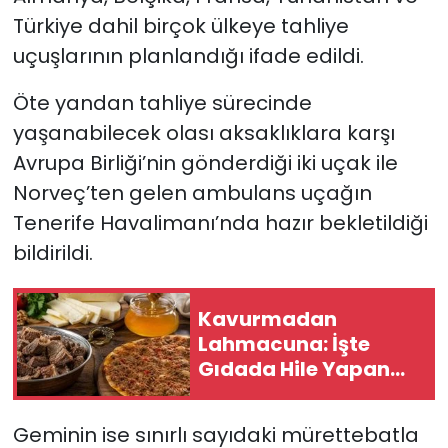
Türkiye dahil birçok ülkeye tahliye
uçuşlarının planlandığı ifade edildi.
Öte yandan tahliye sürecinde
yaşanabilecek olası aksaklıklara karşı
Avrupa Birliği’nin gönderdiği iki uçak ile
Norveç’ten gelen ambulans uçağın
Tenerife Havalimanı’nda hazır bekletildiği
bildirildi.
Kavurmadan
Lahmacuna: İşte
Gıdada Hile Yapan
Yeni Markalar
Geminin ise sınırlı sayıdaki mürettebatla