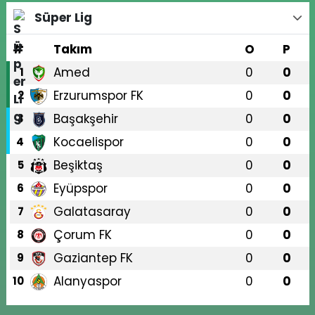
Süper Lig
#
Takım
O
P
Amed
0
0
1
Erzurumspor FK
0
0
2
Başakşehir
0
0
3
Kocaelispor
0
0
4
Beşiktaş
0
0
5
Eyüpspor
0
0
6
Galatasaray
0
0
7
Çorum FK
0
0
8
Gaziantep FK
0
0
9
Alanyaspor
0
0
10