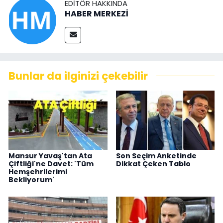
EDITÖR HAKKINDA
HABER MERKEZİ
Bunlar da ilginizi çekebilir
Mansur Yavaş'tan Ata
Son Seçim Anketinde
Çiftliği'ne Davet: 'Tüm
Dikkat Çeken Tablo
Hemşehrilerimi
Bekliyorum'