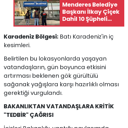
Menderes Belediye
Başkanı İlkay Çiçek
Dahil 10 Şüpheli
Tutuklandı
Karadeniz Bölgesi:
Batı Karadeniz'in iç
kesimleri.
Belirtilen bu lokasyonlarda yaşayan
vatandaşların, gün boyunca etkisini
artırması beklenen gök gürültülü
sağanak yağışlara karşı hazırlıklı olması
gerektiği vurgulandı.
BAKANLIKTAN VATANDAŞLARA KRİTİK
"TEDBİR" ÇAĞRISI