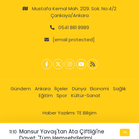
Mustafa Kemal Mah. 2129. Sok. No:4/2
Çankaya/Ankara
0541 881 8989
[email protected]
Gündem
Ankara
İlçeler
Dünya
Ekonomi
Sağlık
Eğitim
Spor
Kültür-Sanat
Haber Yazılımı:
TE Bilişim
Mansur Yavaş'tan Ata Çiftliği'ne
11:10
Davet: 'Tüm Hemşehrilerimi