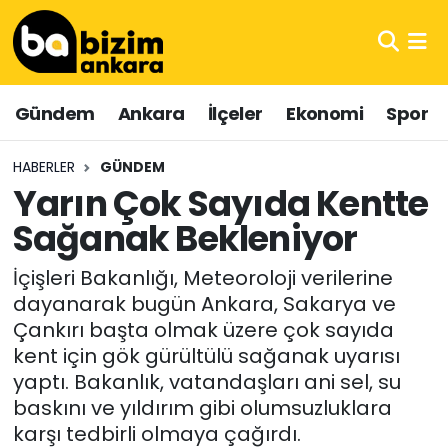
Hava Durumu
Gündem
Ankara
İlçeler
Ekonomi
Spor
Trafik Durumu
HABERLER
GÜNDEM
Süper Lig Puan Durumu ve Fikstür
Yarın Çok Sayıda Kentte
Sağanak Bekleniyor
Tüm Manşetler
İçişleri Bakanlığı, Meteoroloji verilerine
Son Dakika Haberleri
dayanarak bugün Ankara, Sakarya ve
Çankırı başta olmak üzere çok sayıda
Haber Arşivi
kent için gök gürültülü sağanak uyarısı
yaptı. Bakanlık, vatandaşları ani sel, su
baskını ve yıldırım gibi olumsuzluklara
karşı tedbirli olmaya çağırdı.