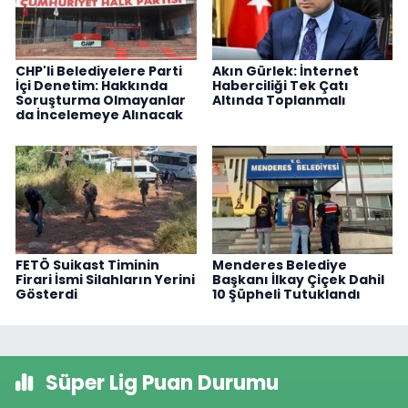
CHP'li Belediyelere Parti
Akın Gürlek: İnternet
İçi Denetim: Hakkında
Haberciliği Tek Çatı
Soruşturma Olmayanlar
Altında Toplanmalı
da İncelemeye Alınacak
FETÖ Suikast Timinin
Menderes Belediye
Firari İsmi Silahların Yerini
Başkanı İlkay Çiçek Dahil
Gösterdi
10 Şüpheli Tutuklandı
Süper Lig Puan Durumu