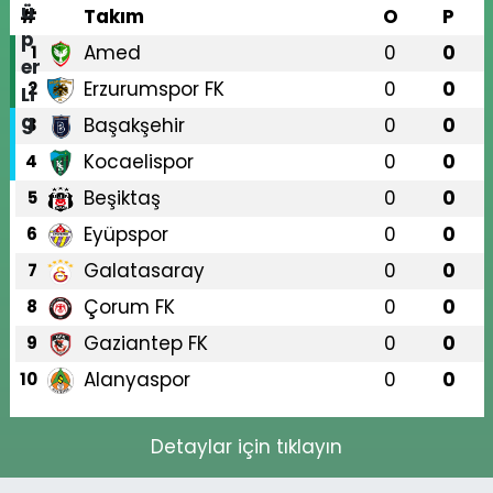
#
Takım
O
P
Amed
0
0
1
Erzurumspor FK
0
0
2
Başakşehir
0
0
3
Kocaelispor
0
0
4
Beşiktaş
0
0
5
Eyüpspor
0
0
6
Galatasaray
0
0
7
Çorum FK
0
0
8
Gaziantep FK
0
0
9
Alanyaspor
0
0
10
Detaylar için tıklayın