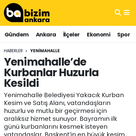
Hava Durumu
Gündem
Ankara
İlçeler
Ekonomi
Spor
Trafik Durumu
HABERLER
YENIMAHALLE
Süper Lig Puan Durumu ve Fikstür
Yenimahalle’de
Kurbanlar Huzurla
Tüm Manşetler
Kesildi
Son Dakika Haberleri
Yenimahalle Belediyesi Yakacık Kurban
Haber Arşivi
Kesim ve Satış Alanı, vatandaşların
huzurlu ve mutlu bir geçirmesi için
aralıksız hizmet sunuyor. Bayramın ilk
günü kurbanlarını kesmek isteyen
vatandaşlar, Başkent’in en büyük kesim