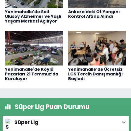
Yenimahalle'de Sait
Ankara'daki Ot Yangını
Ulusoy Alzheimer ve Yaşlı
Kontrol Altına Alındı
Yaşam Merkezi Açılıyor
Yenimahalle'de Köylü
Yenimahalle’de Ücretsiz
Pazarları 21 Temmuz’da
LGS Tercih Danışmanlığı
Kuruluyor
Başladı
Süper Lig Puan Durumu
Süper Lig