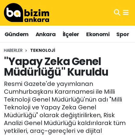
Hava Durumu
Gündem
Ankara
İlçeler
Ekonomi
Spor
Trafik Durumu
HABERLER
TEKNOLOJI
Süper Lig Puan Durumu ve Fikstür
"Yapay Zeka Genel
Müdürlüğü" Kuruldu
Tüm Manşetler
Resmi Gazete'de yayımlanan
Son Dakika Haberleri
Cumhurbaşkanı Kararnamesi ile Milli
Teknoloji Genel Müdürlüğü'nün adı "Milli
Haber Arşivi
Teknoloji ve Yapay Zeka Genel
Müdürlüğü" olarak değiştirilirken, Risk
Analizi Genel Müdürlüğü kaldırılarak tüm
yetkileri, araç-gereçleri ve dijital