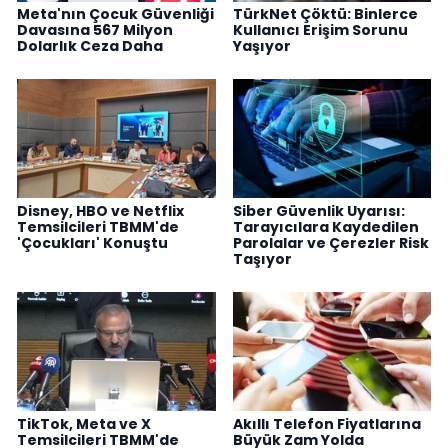
Meta'nın Çocuk Güvenliği
TürkNet Çöktü: Binlerce
Davasına 567 Milyon
Kullanıcı Erişim Sorunu
Dolarlık Ceza Daha
Yaşıyor
Disney, HBO ve Netflix
Siber Güvenlik Uyarısı:
Temsilcileri TBMM'de
Tarayıcılara Kaydedilen
'Çocukları' Konuştu
Parolalar ve Çerezler Risk
Taşıyor
TikTok, Meta ve X
Akıllı Telefon Fiyatlarına
Temsilcileri TBMM'de
Büyük Zam Yolda