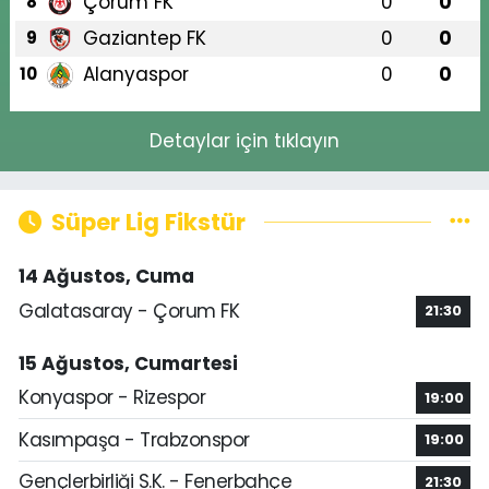
Çorum FK
0
0
8
Gaziantep FK
0
0
9
Alanyaspor
0
0
10
Detaylar için tıklayın
Süper Lig Fikstür
14 Ağustos, Cuma
Galatasaray - Çorum FK
21:30
15 Ağustos, Cumartesi
Konyaspor - Rizespor
19:00
Kasımpaşa - Trabzonspor
19:00
Gençlerbirliği S.K. - Fenerbahçe
21:30