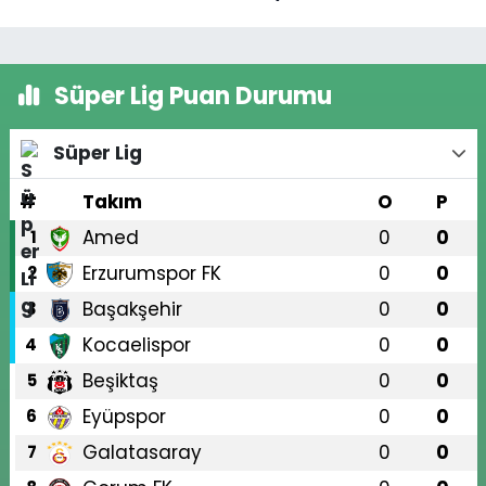
Süper Lig Puan Durumu
Süper Lig
#
Takım
O
P
Amed
0
0
1
Erzurumspor FK
0
0
2
Başakşehir
0
0
3
Kocaelispor
0
0
4
Beşiktaş
0
0
5
Eyüpspor
0
0
6
Galatasaray
0
0
7