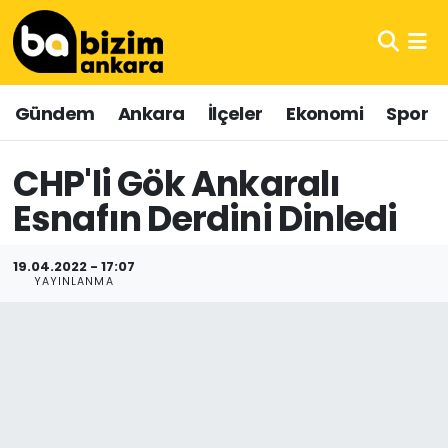
Hava Durumu
Gündem
Ankara
İlçeler
Ekonomi
Spor
Trafik Durumu
CHP'li Gök Ankaralı
Süper Lig Puan Durumu ve Fikstür
Esnafın Derdini Dinledi
Tüm Manşetler
19.04.2022 - 17:07
Son Dakika Haberleri
YAYINLANMA
Haber Arşivi