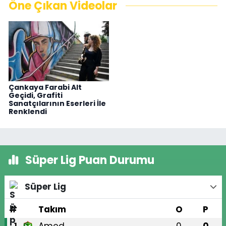
Öne Çıkan Videolar
Çankaya Farabi Alt
Geçidi, Grafiti
Sanatçılarının Eserleri İle
Renklendi
Süper Lig Puan Durumu
Süper Lig
#
Takım
O
P
1