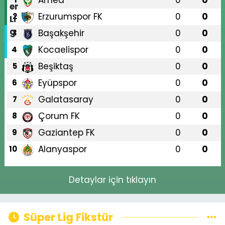
Amed
0
0
Erzurumspor FK
0
0
2
Başakşehir
0
0
3
Kocaelispor
0
0
4
Beşiktaş
0
0
5
Eyüpspor
0
0
6
Galatasaray
0
0
7
Çorum FK
0
0
8
Gaziantep FK
0
0
9
Alanyaspor
0
0
10
Detaylar için tıklayın
Süper Lig Fikstür