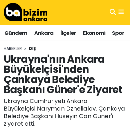
Hava Durumu
Gündem
Ankara
İlçeler
Ekonomi
Spor
Trafik Durumu
HABERLER
DIŞ
Süper Lig Puan Durumu ve Fikstür
Ukrayna'nın Ankara
Büyükelçisi'nden
Tüm Manşetler
Çankaya Belediye
Son Dakika Haberleri
Başkanı Güner'e Ziyaret
Haber Arşivi
Ukrayna Cumhuriyeti Ankara
Büyükelçisi Naryman Dzhelialov, Çankaya
Belediye Başkanı Hüseyin Can Güner'i
ziyaret etti.