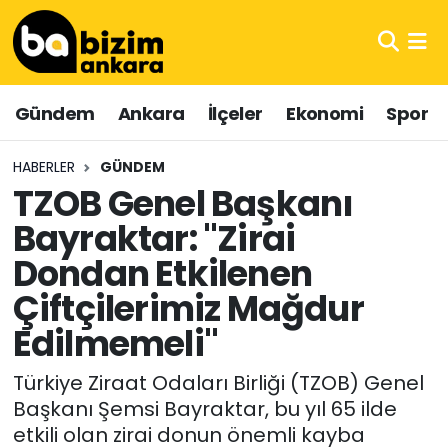
Hava Durumu
Gündem
Ankara
İlçeler
Ekonomi
Spor
Trafik Durumu
HABERLER
GÜNDEM
Süper Lig Puan Durumu ve Fikstür
TZOB Genel Başkanı
Bayraktar: "Zirai
Tüm Manşetler
Dondan Etkilenen
Son Dakika Haberleri
Çiftçilerimiz Mağdur
Haber Arşivi
Edilmemeli"
Türkiye Ziraat Odaları Birliği (TZOB) Genel
Başkanı Şemsi Bayraktar, bu yıl 65 ilde
etkili olan zirai donun önemli kayba