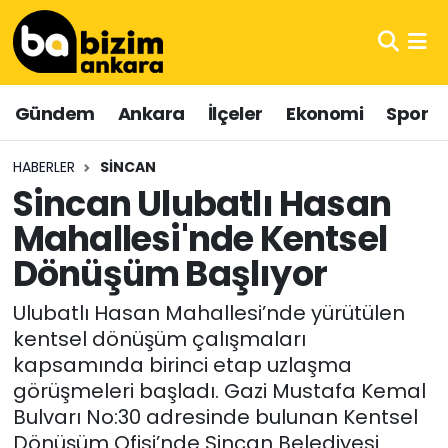
Hava Durumu
Gündem
Ankara
İlçeler
Ekonomi
Spor
Trafik Durumu
HABERLER
SINCAN
Süper Lig Puan Durumu ve Fikstür
Sincan Ulubatlı Hasan
Mahallesi'nde Kentsel
Tüm Manşetler
Dönüşüm Başlıyor
Son Dakika Haberleri
Ulubatlı Hasan Mahallesi’nde yürütülen
Haber Arşivi
kentsel dönüşüm çalışmaları
kapsamında birinci etap uzlaşma
görüşmeleri başladı. Gazi Mustafa Kemal
Bulvarı No:30 adresinde bulunan Kentsel
Dönüşüm Ofisi’nde Sincan Belediyesi