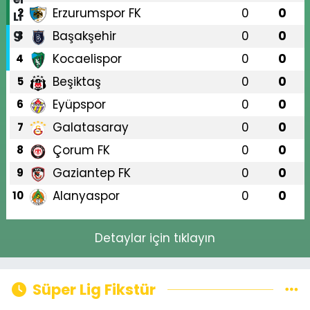
Erzurumspor FK
0
0
2
Başakşehir
0
0
3
Kocaelispor
0
0
4
Beşiktaş
0
0
5
Eyüpspor
0
0
6
Galatasaray
0
0
7
Çorum FK
0
0
8
Gaziantep FK
0
0
9
Alanyaspor
0
0
10
Detaylar için tıklayın
Süper Lig Fikstür