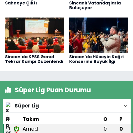
Sahneye Çıktı
Sincanlı Vatandaşlarla
Buluşuyor
Sincan'da KPSS Genel
Sincan'da Hüseyin Kağıt
Tekrar Kampı Düzenlendi
Konserine Büyük İlgi
Süper Lig Puan Durumu
Süper Lig
#
Takım
O
P
Amed
0
0
1