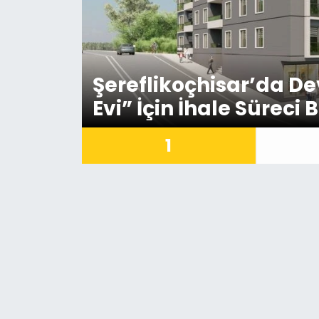
Şereflikoçhisar’da De
Evi” İçin İhale Süreci 
1