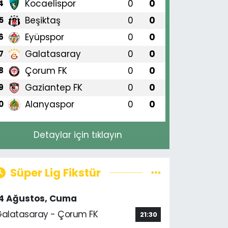
Kocaelispor
0
0
4
Beşiktaş
0
0
5
Eyüpspor
0
0
6
Galatasaray
0
0
7
ansur Yavaş'tan Üreticiye Dest
Çorum FK
0
0
8
reflikoçhisar'a 15 Bin 450 Kilo
Gaziantep FK
0
0
9
ohumu
Alanyaspor
0
0
0
Detaylar için tıklayın
Süper Lig Fikstür
14 Ağustos, Cuma
alatasaray - Çorum FK
21:30