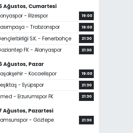
5 Ağustos, Cumartesi
onyaspor - Rizespor
19:00
asımpaşa - Trabzonspor
19:00
ençlerbirliği S.K. - Fenerbahçe
21:30
aziantep FK - Alanyaspor
21:30
6 Ağustos, Pazar
aşakşehir - Kocaelispor
19:00
eşiktaş - Eyüpspor
21:30
med - Erzurumspor FK
21:30
7 Ağustos, Pazartesi
amsunspor - Göztepe
21:30