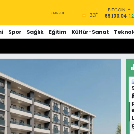
BITCOIN
°
33
65.130,04
1.2
DOLAR
47,7069
0.17
i
Spor
Sağlık
Eğitim
Kültür-Sanat
Teknolo
EURO
55,0265
0.01
STERLİN
64,1897
0.02
GRAM ALTIN
6618.49
2.12
BİST100
13.887
64