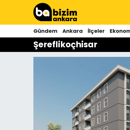
Hava Durumu
Gündem
Ankara
İlçeler
Ekonom
Trafik Durumu
Şereflikoçhisar
Süper Lig Puan Durumu ve Fikstür
Tüm Manşetler
Son Dakika Haberleri
Haber Arşivi