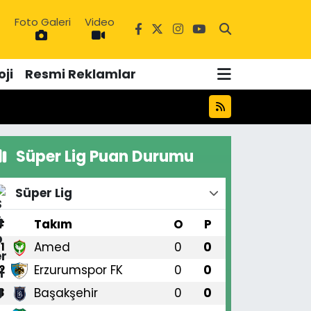
Foto Galeri
Video
ji
Resmi Reklamlar
Süper Lig Puan Durumu
Süper Lig
#
Takım
O
P
Amed
0
0
1
Erzurumspor FK
0
0
2
Başakşehir
0
0
3