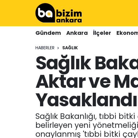
Hava Durumu
Gündem
Ankara
İlçeler
Ekonom
Trafik Durumu
HABERLER
SAĞLIK
Sağlık Baka
Süper Lig Puan Durumu ve Fikstür
Tüm Manşetler
Aktar ve Ma
Son Dakika Haberleri
Yasaklandı
Haber Arşivi
Sağlık Bakanlığı, tıbbi bitki
belirleyen yeni yönetmeliğ
onaylanmış 'tıbbi bitki çay