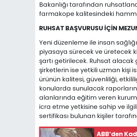
Bakanlığı tarafından ruhsatlandı
farmakope kalitesindeki hamm
RUHSAT BAŞVURUSU İÇİN MEZUNİ
Yeni düzenleme ile insan sağlığı
piyasaya sürecek ve üretecek ki
şartı getirilecek. Ruhsat alacak 
şirketlerin ise yetkili uzman kiş
ürünün kalitesi, güvenliliği, etki
konularda sunulacak raporların; t
alanlarında eğitim veren kurum
icra etme yetkisine sahip ve ilgi
sertifikası bulunan kişiler tara
ABB’den Kadı