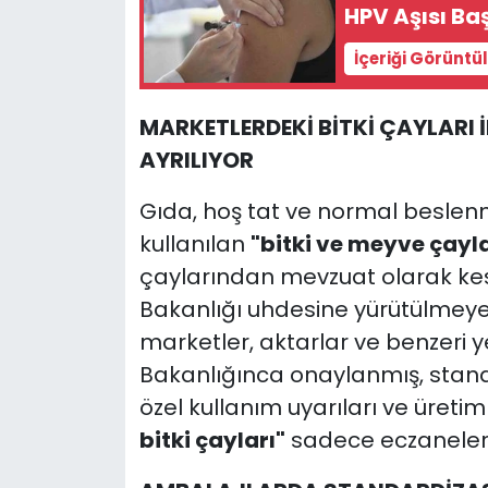
HPV Aşısı Baş
İçeriği Görüntü
MARKETLERDEKİ BİTKİ ÇAYLARI İL
AYRILIYOR
Gıda, hoş tat ve normal beslen
kullanılan
"bitki ve meyve çayla
çaylarından mevzuat olarak kesi
Bakanlığı uhdesine yürütülmey
marketler, aktarlar ve benzeri y
Bakanlığınca onaylanmış, standa
özel kullanım uyarıları ve üretim
bitki çayları"
sadece eczanelerd