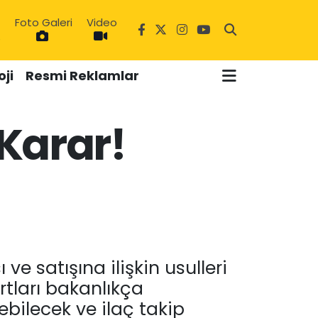
Foto Galeri
Video
ji
Resmi Reklamlar
 Karar!
6
 ve satışına ilişkin usulleri
rtları bakanlıkça
ebilecek ve ilaç takip