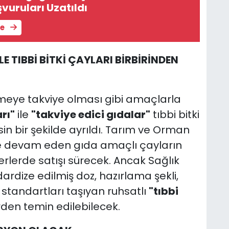
vuruları Uzatıldı
le
E TIBBİ BİTKİ ÇAYLARI BİRBİRİNDEN
meye takviye olması gibi amaçlarla
rı"
ile
"takviye edici gıdalar"
tıbbi bitki
n bir şekilde ayrıldı. Tarım ve Orman
e devam eden gıda amaçlı çayların
erlerde satışı sürecek. Ancak Sağlık
rdize edilmiş doz, hazırlama şekli,
 standartları taşıyan ruhsatlı
"tıbbi
en temin edilebilecek.