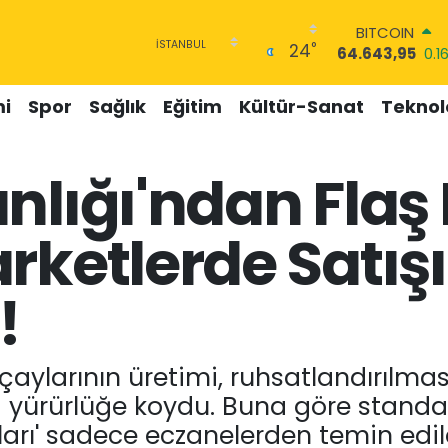
DOLAR
°
24
47,6006
0.06
EURO
55,0250
0.02
i
Spor
Sağlık
Eğitim
Kültür-Sanat
Teknolo
STERLİN
64,2398
0.2
GRAM ALTIN
nlığı'ndan Flaş
6500.87
0.12
BİST100
13.799
70
rketlerde Satışı
BITCOIN
64.643,95
0.1
!
 çaylarının üretimi, ruhsatlandırılması
i yürürlüğe koydu. Buna göre standa
ları' sadece eczanelerden temin edil