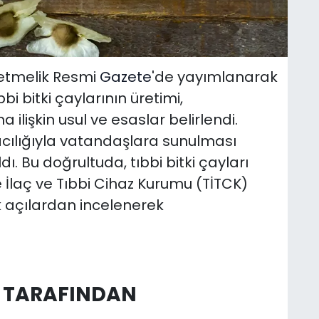
netmelik Resmi
Gazete
'de yayımlanarak
bi bitki çaylarının üretimi,
 ilişkin usul ve esaslar belirlendi.
acılığıyla vatandaşlara sunulması
dı. Bu doğrultuda, tıbbi bitki çayları
e İlaç ve Tıbbi Cihaz Kurumu (TİTCK)
k açılardan incelenerek
K TARAFINDAN