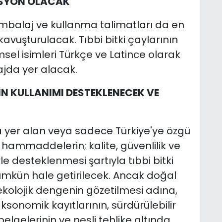
SYON OLACAK
 ambalaj ve kullanma talimatları da en
avuşturulacak. Tıbbi bitki çaylarının
imsel isimleri Türkçe ve Latince olarak
ajda yer alacak.
İN KULLANIMI DESTEKLENECEK VE
da yer alan veya sadece Türkiye'ye özgü
 hammaddelerin; kalite, güvenlilik ve
erle desteklenmesi şartıyla tıbbi bitki
ümkün hale getirilecek. Ancak doğal
kolojik dengenin gözetilmesi adına,
ksonomik kayıtlarının, sürdürülebilir
elgelerinin ve nesli tehlike altında