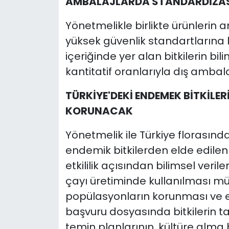
AMBALAJLARDA STANDARDİZA
Yönetmelikle birlikte ürünlerin
yüksek güvenlik standartlarına k
içeriğinde yer alan bitkilerin bil
kantitatif oranlarıyla dış ambal
TÜRKİYE'DEKİ ENDEMEK BİTKİLER
KORUNACAK
Yönetmelik ile Türkiye florasın
endemik bitkilerden elde edilen
etkililik açısından bilimsel veril
çayı üretiminde kullanılması m
popülasyonların korunması ve e
başvuru dosyasında bitkilerin ta
temin planlarının, kültüre alma b