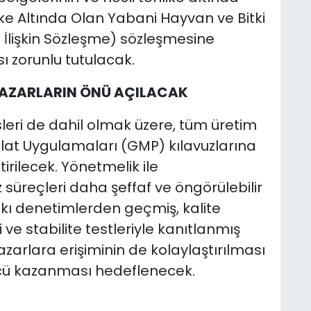
like Altında Olan Yabani Hayvan ve Bitki
e İlişkin Sözleşme) sözleşmesine
 zorunlu tutulacak.
PAZARLARIN ÖNÜ AÇILACAK
isleri de dahil olmak üzere, tüm üretim
alat Uygulamaları (GMP) kılavuzlarına
irilecek. Yönetmelik ile
süreçleri daha şeffaf ve öngörülebilir
ıkı denetimlerden geçmiş, kalite
ve stabilite testleriyle kanıtlanmış
pazarlara erişiminin de kolaylaştırılması
cü kazanması hedeflenecek.