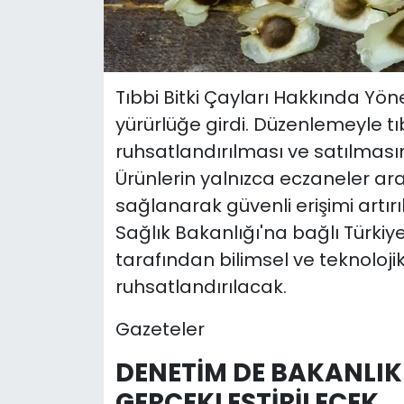
Tıbbi Bitki Çayları Hakkında Yö
yürürlüğe girdi. Düzenlemeyle tıb
ruhsatlandırılması ve satılmasına
Ürünlerin yalnızca eczaneler ar
sağlanarak güvenli erişimi artırıl
Sağlık Bakanlığı'na bağlı Türkiy
tarafından bilimsel ve teknoloji
ruhsatlandırılacak.
Gazeteler
DENETİM DE BAKANLI
GERÇEKLEŞTİRİLECEK