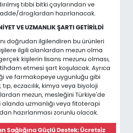
rılmış tıbbi bitki çaylarından ve
adde/droglardan hazırlanacak.
YET VE UZMANLIK ŞARTI GETİRİLDİ
nı doğrudan ilgilendiren bu ürünleri
şilere ilgili alanlardan mezun olma
gerçek kişilerin lisans mezunu olması,
i istihdam etmesi şart koşulacak. Ayrıca
liliği ve farmakopeye uygunluğu gibi
ıp, eczacılık, kimya veya biyoloji
lardan mezun, mesleğini Türkiye'de
li alanda uzmanlığı veya fitoterapi
fından hazırlanması zorunlu olacak.
n Sağlığına Güçlü Destek: Ücretsiz