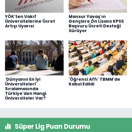
YÖK'ten Vakıf
Mansur Yavaş'ın
Üniversitelerine Ücret
Gençlere Ön Lisans KPSS
Artışı Uyarısı
Başvuru Ücreti Desteği
Sürüyor
'Dünyanın En İyi
'Öğrenci Affı' TBMM'de
Üniversiteleri'
Kabul Edildi
Sıralamasında
Türkiye'den Hangi
Üniversiteler Var?
Süper Lig Puan Durumu