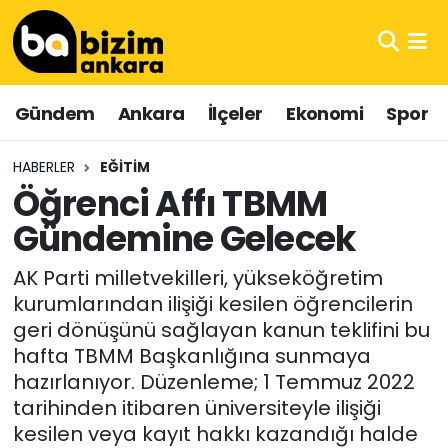
Hava Durumu
Gündem
Ankara
İlçeler
Ekonomi
Spor
Trafik Durumu
HABERLER
EĞITIM
Süper Lig Puan Durumu ve Fikstür
Öğrenci Affı TBMM
Gündemine Gelecek
Tüm Manşetler
AK Parti milletvekilleri, yükseköğretim
Son Dakika Haberleri
kurumlarından ilişiği kesilen öğrencilerin
geri dönüşünü sağlayan kanun teklifini bu
Haber Arşivi
hafta TBMM Başkanlığına sunmaya
hazırlanıyor. Düzenleme; 1 Temmuz 2022
tarihinden itibaren üniversiteyle ilişiği
kesilen veya kayıt hakkı kazandığı halde