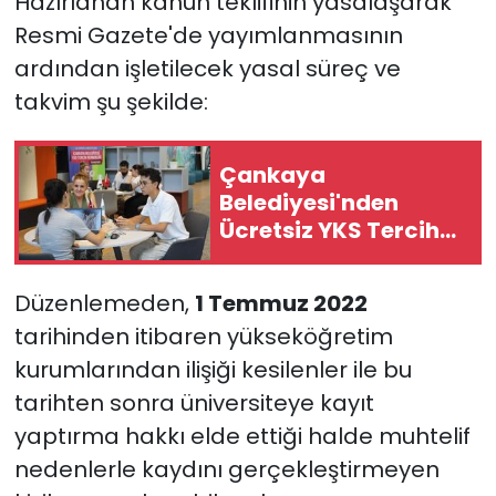
Hazırlanan kanun teklifinin yasalaşarak
Resmi Gazete'de yayımlanmasının
ardından işletilecek yasal süreç ve
takvim şu şekilde:
Çankaya
Belediyesi'nden
Ücretsiz YKS Tercih
Rehberliği
Düzenlemeden,
1 Temmuz 2022
tarihinden itibaren yükseköğretim
kurumlarından ilişiği kesilenler ile bu
tarihten sonra üniversiteye kayıt
yaptırma hakkı elde ettiği halde muhtelif
nedenlerle kaydını gerçekleştirmeyen