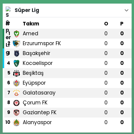
Süper Lig
#
Takım
O
P
Amed
0
0
1
Erzurumspor FK
0
0
2
Başakşehir
0
0
3
Kocaelispor
0
0
4
Beşiktaş
0
0
5
Eyüpspor
0
0
6
Galatasaray
0
0
7
Çorum FK
0
0
8
Gaziantep FK
0
0
9
Alanyaspor
0
0
10