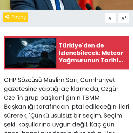
Paylaş
-
+
A
A
Türkiye'den de
İzlenebilecek: Meteor
Yağmurunun Tarihi
Belli Oldu
CHP Sözcüsü Müslim Sarı, Cumhuriyet
gazetesine yaptığı açıklamada, Özgür
Özel'in grup başkanlığının TBMM
Başkanlığı tarafından iptal edileceğini ileri
sürerek, 'Çünkü usulsüz bir seçim. Seçim
şekil koşullarına uygun değil. Kaç gün