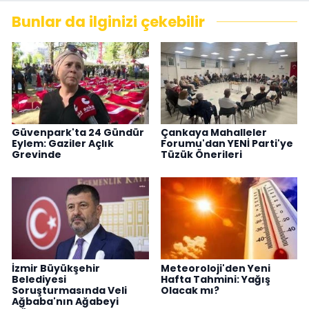
Bunlar da ilginizi çekebilir
Güvenpark'ta 24 Gündür
Çankaya Mahalleler
Eylem: Gaziler Açlık
Forumu'dan YENİ Parti'ye
Grevinde
Tüzük Önerileri
İzmir Büyükşehir
Meteoroloji'den Yeni
Belediyesi
Hafta Tahmini: Yağış
Soruşturmasında Veli
Olacak mı?
Ağbaba'nın Ağabeyi