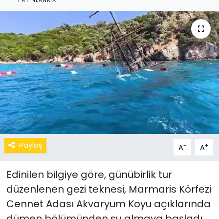
YAYINLANMA
Paylaş
-
+
A
A
Edinilen bilgiye göre, günübirlik tur
düzenlenen gezi teknesi, Marmaris Körfezi
Cennet Adası Akvaryum Koyu açıklarında
dümen bölümünden su almaya başladı.