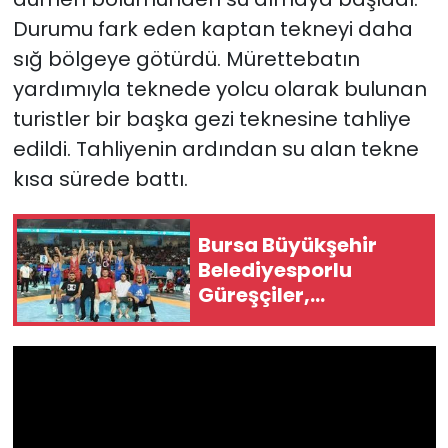
Durumu fark eden kaptan tekneyi daha
sığ bölgeye götürdü. Mürettebatın
yardımıyla teknede yolcu olarak bulunan
turistler bir başka gezi teknesine tahliye
edildi. Tahliyenin ardından su alan tekne
kısa sürede battı.
Bursa Büyükşehir
Belediyesporlu
Güreşçiler,
Ankara'dan 14
Madalya İle Döndü