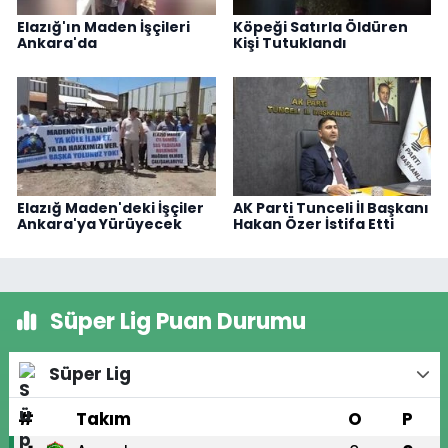
Elazığ'ın Maden İşçileri
Köpeği Satırla Öldüren
Ankara'da
Kişi Tutuklandı
Elazığ Maden'deki İşçiler
AK Parti Tunceli İl Başkanı
Ankara'ya Yürüyecek
Hakan Özer İstifa Etti
Süper Lig Puan Durumu
Süper Lig
#
Takım
O
P