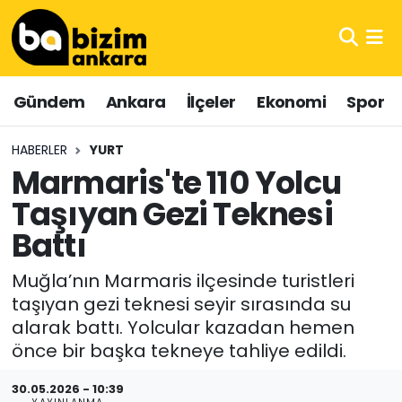
Hava Durumu
Gündem
Ankara
İlçeler
Ekonomi
Spor
Trafik Durumu
HABERLER
YURT
Süper Lig Puan Durumu ve Fikstür
Marmaris'te 110 Yolcu
Taşıyan Gezi Teknesi
Tüm Manşetler
Battı
Son Dakika Haberleri
Muğla’nın Marmaris ilçesinde turistleri
Haber Arşivi
taşıyan gezi teknesi seyir sırasında su
alarak battı. Yolcular kazadan hemen
önce bir başka tekneye tahliye edildi.
30.05.2026 - 10:39