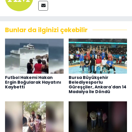
Bunlar da ilginizi çekebilir
Futbol Hakemi Hakan
Bursa Büyükşehir
Ergin Boğularak Hayatını
Belediyesporlu
Kaybetti
Güreşçiler, Ankara'dan 14
Madalya İle Döndü