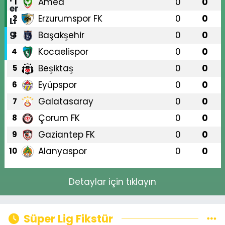
Amed
0
0
1
Erzurumspor FK
0
0
2
Başakşehir
0
0
3
Kocaelispor
0
0
4
Beşiktaş
0
0
5
Eyüpspor
0
0
6
Galatasaray
0
0
7
Çorum FK
0
0
8
Gaziantep FK
0
0
9
Alanyaspor
0
0
10
Detaylar için tıklayın
Süper Lig Fikstür