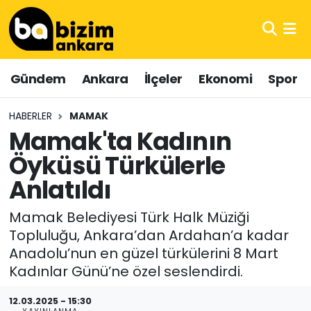
Hava Durumu
Gündem
Ankara
İlçeler
Ekonomi
Spor
Trafik Durumu
HABERLER
MAMAK
Süper Lig Puan Durumu ve Fikstür
Mamak'ta Kadının
Öyküsü Türkülerle
Tüm Manşetler
Anlatıldı
Son Dakika Haberleri
Mamak Belediyesi Türk Halk Müziği
Haber Arşivi
Topluluğu, Ankara’dan Ardahan’a kadar
Anadolu’nun en güzel türkülerini 8 Mart
Kadınlar Günü’ne özel seslendirdi.
12.03.2025 - 15:30