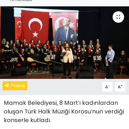
YAYINLANMA
Paylaş
-
+
A
A
Mamak Belediyesi, 8 Mart’ı kadınlardan
oluşan Türk Halk Müziği Korosu’nun verdiği
konserle kutladı.