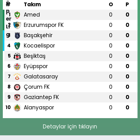
#
Takım
O
P
Amed
0
0
1
Erzurumspor FK
0
0
2
Başakşehir
0
0
3
Kocaelispor
0
0
4
Beşiktaş
0
0
5
Eyüpspor
0
0
6
Galatasaray
0
0
7
Çorum FK
0
0
8
Gaziantep FK
0
0
9
Alanyaspor
0
0
10
Detaylar için tıklayın