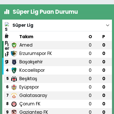
Süper Lig Puan Durumu
Süper Lig
#
Takım
O
P
Amed
0
0
1
Erzurumspor FK
0
0
2
Başakşehir
0
0
3
Kocaelispor
0
0
4
Beşiktaş
0
0
5
Eyüpspor
0
0
6
Galatasaray
0
0
7
Çorum FK
0
0
8
Gaziantep FK
0
0
9