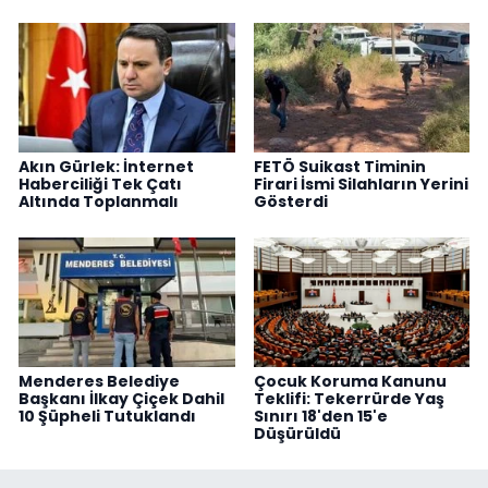
Akın Gürlek: İnternet
FETÖ Suikast Timinin
Haberciliği Tek Çatı
Firari İsmi Silahların Yerini
Altında Toplanmalı
Gösterdi
Menderes Belediye
Çocuk Koruma Kanunu
Başkanı İlkay Çiçek Dahil
Teklifi: Tekerrürde Yaş
10 Şüpheli Tutuklandı
Sınırı 18'den 15'e
Düşürüldü