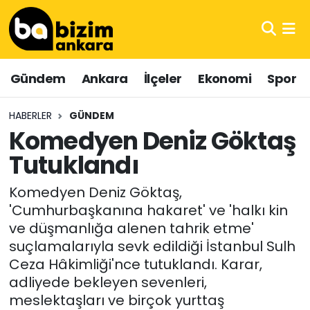
Hava Durumu
Gündem
Ankara
İlçeler
Ekonomi
Spor
Trafik Durumu
HABERLER
GÜNDEM
Süper Lig Puan Durumu ve Fikstür
Komedyen Deniz Göktaş
Tutuklandı
Tüm Manşetler
Komedyen Deniz Göktaş,
Son Dakika Haberleri
'Cumhurbaşkanına hakaret' ve 'halkı kin
ve düşmanlığa alenen tahrik etme'
Haber Arşivi
suçlamalarıyla sevk edildiği İstanbul Sulh
Ceza Hâkimliği'nce tutuklandı. Karar,
adliyede bekleyen sevenleri,
meslektaşları ve birçok yurttaş