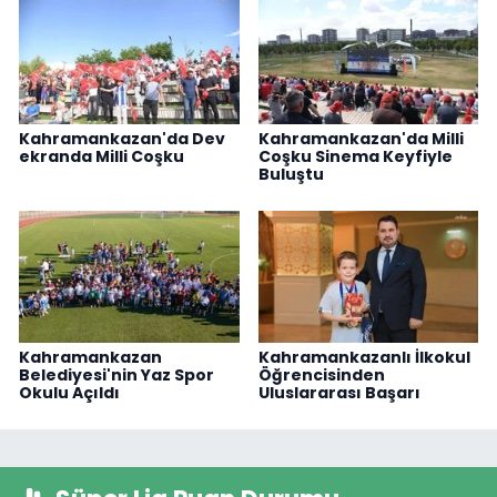
Kahramankazan'da Dev
Kahramankazan'da Milli
ekranda Milli Coşku
Coşku Sinema Keyfiyle
Buluştu
Kahramankazan
Kahramankazanlı İlkokul
Belediyesi'nin Yaz Spor
Öğrencisinden
Okulu Açıldı
Uluslararası Başarı