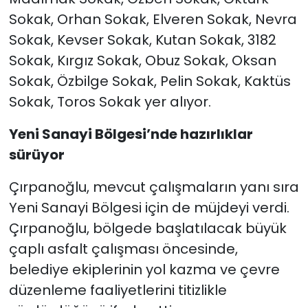
Sokak, Orhan Sokak, Elveren Sokak, Nevra
Sokak, Kevser Sokak, Kutan Sokak, 3182
Sokak, Kırgız Sokak, Obuz Sokak, Oksan
Sokak, Özbilge Sokak, Pelin Sokak, Kaktüs
Sokak, Toros Sokak yer alıyor.
Yen
i
S
anay
i
B
ölges
i
’nde haz
ı
rl
ı
klar
sürüyor
Çırpanoğlu, mevcut çalışmaların yanı sıra
Yeni Sanayi Bölgesi için de müjdeyi verdi.
Çırpanoğlu, bölgede başlatılacak büyük
çaplı asfalt çalışması öncesinde,
belediye ekiplerinin yol kazma ve çevre
düzenleme faaliyetlerini titizlikle