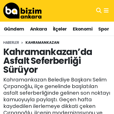
Hava Durumu
Gündem
Ankara
İlçeler
Ekonomi
Spor
Trafik Durumu
HABERLER
KAHRAMANKAZAN
Süper Lig Puan Durumu ve Fikstür
Kahramankazan’da
Asfalt Seferberliği
Tüm Manşetler
Sürüyor
Son Dakika Haberleri
Kahramankazan Belediye Başkanı Selim
Haber Arşivi
Çırpanoğlu, ilçe genelinde başlatılan
asfalt seferberliğinde gelinen son noktayı
kamuoyuyla paylaştı. Geçen hafta
kaydedilen ilerlemeye dikkati çeken
Çırpanoğlu, ilçenin modernizasyonu ve