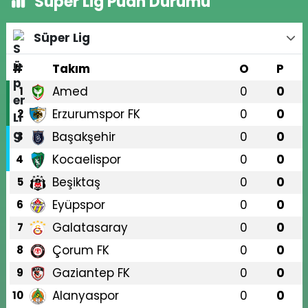
Süper Lig Puan Durumu
Süper Lig
#
Takım
O
P
Amed
0
0
1
Erzurumspor FK
0
0
2
Başakşehir
0
0
3
Kocaelispor
0
0
4
Beşiktaş
0
0
5
Eyüpspor
0
0
6
Galatasaray
0
0
7
Çorum FK
0
0
8
Gaziantep FK
0
0
9
Alanyaspor
0
0
10