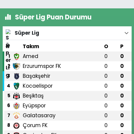
Süper Lig Puan Durumu
Süper Lig
#
Takım
O
P
Amed
0
0
1
Erzurumspor FK
0
0
2
Başakşehir
0
0
3
Kocaelispor
0
0
4
Beşiktaş
0
0
5
Eyüpspor
0
0
6
Galatasaray
0
0
7
Çorum FK
0
0
8