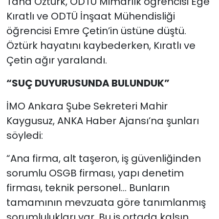
Taha Öztürk, ODTÜ Mimarlık öğrencisi Ege
Kıratlı ve ODTÜ İnşaat Mühendisliği
öğrencisi Emre Çetin’in üstüne düştü.
Öztürk hayatını kaybederken, Kıratlı ve
Çetin ağır yaralandı.
“SUÇ DUYURUSUNDA BULUNDUK”
İMO Ankara Şube Sekreteri Mahir
Kaygusuz, ANKA Haber Ajansı’na şunları
söyledi:
“Ana firma, alt taşeron, iş güvenliğinden
sorumlu OSGB firması, yapı denetim
firması, teknik personel… Bunların
tamamının mevzuata göre tanımlanmış
sorumlulukları var. Bu iş ortada kalsın