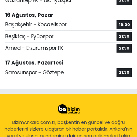
Gaziantep FK - Alanyaspor
21:30
16 Ağustos, Pazar
Başakşehir - Kocaelispor
19:00
Beşiktaş - Eyüpspor
21:30
Amed - Erzurumspor FK
21:30
17 Ağustos, Pazartesi
Samsunspor - Göztepe
21:30
BizimAnkara.com.tr, başkentin en güncel ve doğru
haberlerini sizlere ulaştıran bir haber portalıdır. Ankara'nın
yerel ve ulusal gündemine dair en son gelişmeleri takip