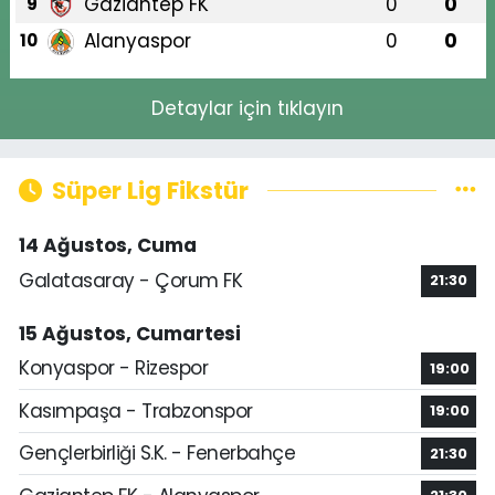
Gaziantep FK
0
0
9
Alanyaspor
0
0
10
Detaylar için tıklayın
Süper Lig Fikstür
14 Ağustos, Cuma
Galatasaray - Çorum FK
21:30
15 Ağustos, Cumartesi
Konyaspor - Rizespor
19:00
Kasımpaşa - Trabzonspor
19:00
Gençlerbirliği S.K. - Fenerbahçe
21:30