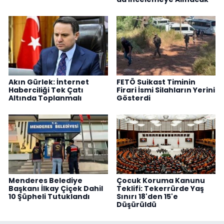
Akın Gürlek: İnternet
FETÖ Suikast Timinin
Haberciliği Tek Çatı
Firari İsmi Silahların Yerini
Altında Toplanmalı
Gösterdi
Menderes Belediye
Çocuk Koruma Kanunu
Başkanı İlkay Çiçek Dahil
Teklifi: Tekerrürde Yaş
10 Şüpheli Tutuklandı
Sınırı 18'den 15'e
Düşürüldü