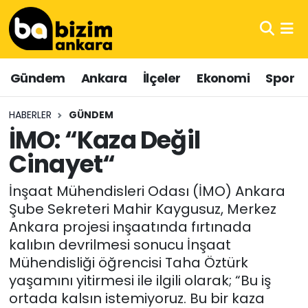
Hava Durumu
Gündem
Ankara
İlçeler
Ekonomi
Spor
Trafik Durumu
HABERLER
GÜNDEM
Süper Lig Puan Durumu ve Fikstür
İMO: “Kaza Değil
Cinayet“
Tüm Manşetler
İnşaat Mühendisleri Odası (İMO) Ankara
Son Dakika Haberleri
Şube Sekreteri Mahir Kaygusuz, Merkez
Ankara projesi inşaatında fırtınada
Haber Arşivi
kalıbın devrilmesi sonucu İnşaat
Mühendisliği öğrencisi Taha Öztürk
yaşamını yitirmesi ile ilgili olarak; “Bu iş
ortada kalsın istemiyoruz. Bu bir kaza