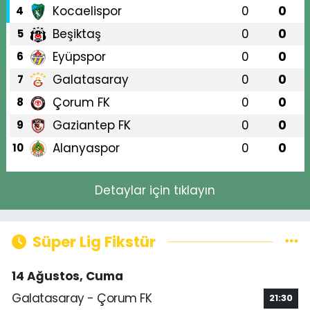
Kocaelispor
0
0
4
Beşiktaş
0
0
5
Eyüpspor
0
0
6
Galatasaray
0
0
7
Çorum FK
0
0
8
Gaziantep FK
0
0
9
Alanyaspor
0
0
10
Detaylar için tıklayın
Süper Lig Fikstür
14 Ağustos, Cuma
Galatasaray - Çorum FK
21:30