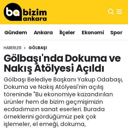
Hava Durumu
Gündem
Ankara
İlçeler
Ekonomi
Spor
Trafik Durumu
HABERLER
GÖLBAŞI
Süper Lig Puan Durumu ve Fikstür
Gölbaşı'nda Dokuma ve
Nakış Atölyesi Açıldı
Tüm Manşetler
Gölbaşı Belediye Başkanı Yakup Odabaşı,
Son Dakika Haberleri
Dokuma ve Nakış Atölyesi'nin açılış
töreninde "Bu ekonomiye kazandırılan
Haber Arşivi
ürünler hem de bizim geçmişimizin
ecdadımızın sanat eserleri. Burada
örneklerini gördüğümüz pek çok
işlemeler, el emeği, dokuma,