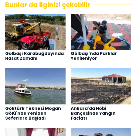
Bunlar da ilginizi çekebilir
Gölbaşı Karabuğdayında
Gölbaşı'nda Parklar
Hasat Zamanı
Yenileniyor
Göktürk Teknesi Mogan
Ankara'da Hobi
Gölü'nde Yeniden
Bahçesinde Yangın
Seferlere Başladı
Faciası