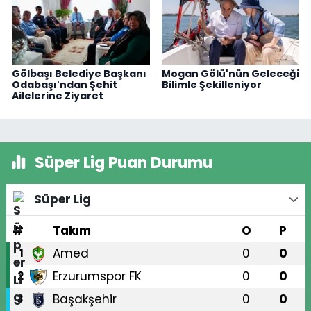
Gölbaşı Belediye Başkanı
Mogan Gölü'nün Geleceği
Odabaşı'ndan Şehit
Bilimle Şekilleniyor
Ailelerine Ziyaret
Süper Lig Puan Durumu
Süper Lig
#
Takım
O
P
Amed
0
0
1
Erzurumspor FK
0
0
2
Başakşehir
0
0
3