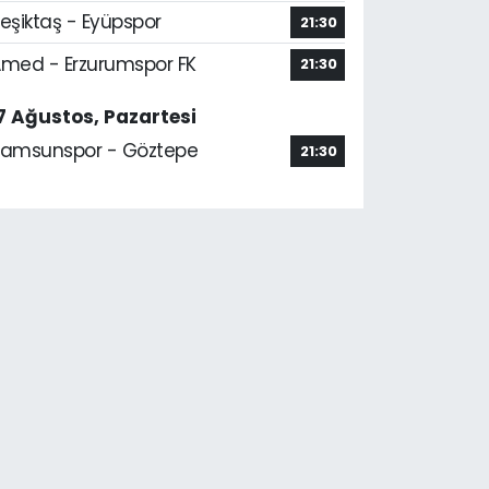
eşiktaş - Eyüpspor
21:30
med - Erzurumspor FK
21:30
7 Ağustos, Pazartesi
amsunspor - Göztepe
21:30