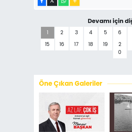
Devamı için di
1
2
3
4
5
6
15
16
17
18
19
2
0
Öne Çıkan Galeriler