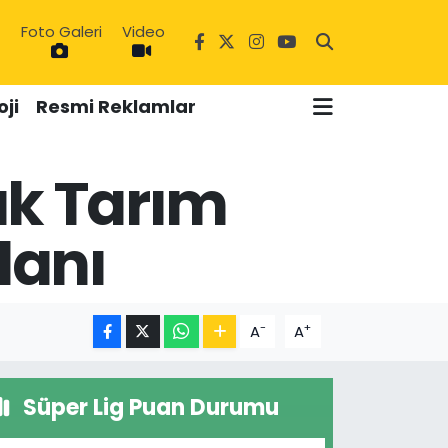
Foto Galeri
Video
1
ji
Resmi Reklamlar
ük Tarım
3
lanı
-
+
A
A
Süper Lig Puan Durumu