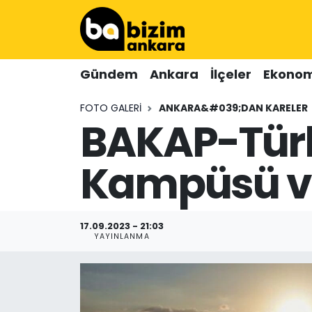
Hava Durumu
Gündem
Ankara
İlçeler
Ekonom
Trafik Durumu
FOTO GALERI
ANKARA&#039;DAN KARELER
BAKAP-Türk
Süper Lig Puan Durumu ve Fikstür
Tüm Manşetler
Kampüsü ve
Son Dakika Haberleri
17.09.2023 - 21:03
Haber Arşivi
YAYINLANMA