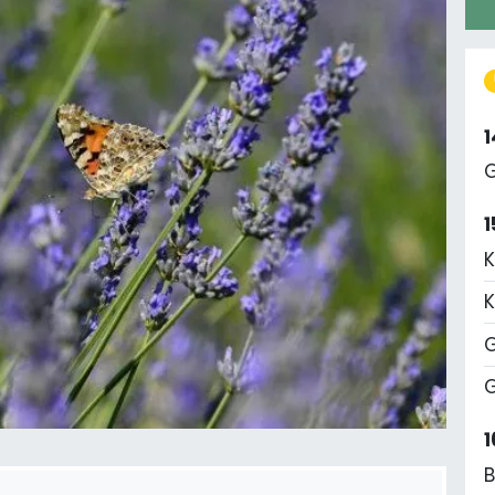
G
1
K
K
G
G
1
B