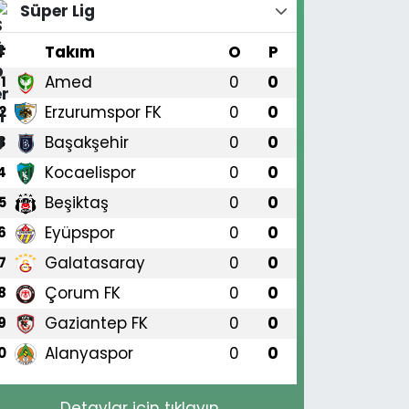
Süper Lig
#
Takım
O
P
Amed
0
0
1
Erzurumspor FK
0
0
2
Başakşehir
0
0
3
Kocaelispor
0
0
4
Beşiktaş
0
0
5
Eyüpspor
0
0
6
Galatasaray
0
0
7
Çorum FK
0
0
8
Gaziantep FK
0
0
9
Alanyaspor
0
0
0
Detaylar için tıklayın