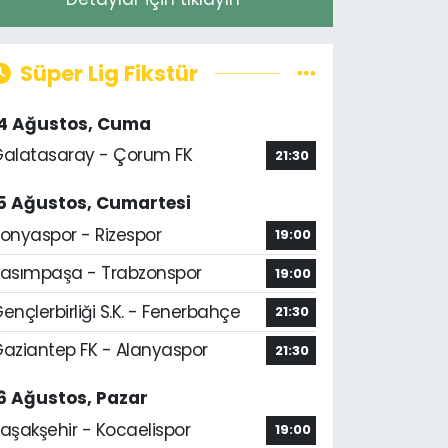
Süper Lig Fikstür
14 Ağustos, Cuma
alatasaray - Çorum FK
21:30
5 Ağustos, Cumartesi
onyaspor - Rizespor
19:00
asımpaşa - Trabzonspor
19:00
ençlerbirliği S.K. - Fenerbahçe
21:30
aziantep FK - Alanyaspor
21:30
6 Ağustos, Pazar
aşakşehir - Kocaelispor
19:00