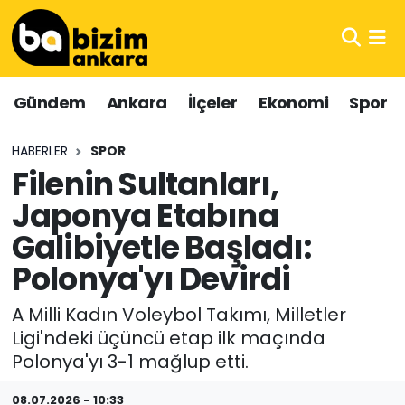
Hava Durumu
Gündem
Ankara
İlçeler
Ekonomi
Spor
Trafik Durumu
HABERLER
SPOR
Süper Lig Puan Durumu ve Fikstür
Filenin Sultanları,
Japonya Etabına
Tüm Manşetler
Galibiyetle Başladı:
Son Dakika Haberleri
Polonya'yı Devirdi
Haber Arşivi
A Milli Kadın Voleybol Takımı, Milletler
Ligi'ndeki üçüncü etap ilk maçında
Polonya'yı 3-1 mağlup etti.
08.07.2026 - 10:33