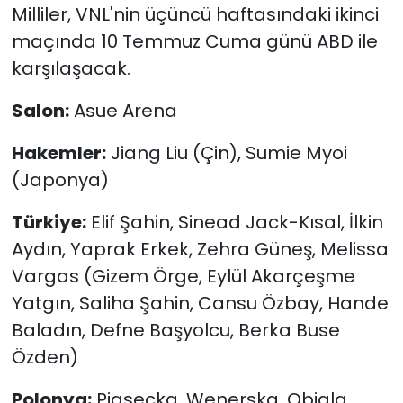
Milliler, VNL'nin üçüncü haftasındaki ikinci
maçında 10 Temmuz Cuma günü ABD ile
karşılaşacak.
Salon:
Asue Arena
Hakemler:
Jiang Liu (Çin), Sumie Myoi
(Japonya)
Türkiye:
Elif Şahin, Sinead Jack-Kısal, İlkin
Aydın, Yaprak Erkek, Zehra Güneş, Melissa
Vargas (Gizem Örge, Eylül Akarçeşme
Yatgın, Saliha Şahin, Cansu Özbay, Hande
Baladın, Defne Başyolcu, Berka Buse
Özden)
Polonya:
Piasecka, Wenerska, Obiala,