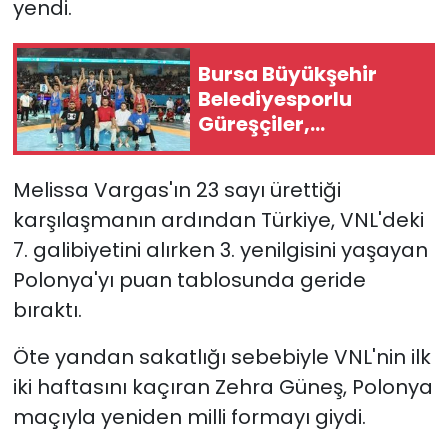
yendi.
Bursa Büyükşehir
Belediyesporlu
Güreşçiler,
Ankara'dan 14
Madalya İle Döndü
Melissa Vargas'ın 23 sayı ürettiği
karşılaşmanın ardından Türkiye, VNL'deki
7. galibiyetini alırken 3. yenilgisini yaşayan
Polonya'yı puan tablosunda geride
bıraktı.
Öte yandan sakatlığı sebebiyle VNL'nin ilk
iki haftasını kaçıran Zehra Güneş, Polonya
maçıyla yeniden milli formayı giydi.