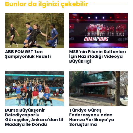
Bunlar da ilginizi çekebilir
ABB FOMGET'ten
MSB'nin Filenin Sultanları
Şampiyonluk Hedefi
İçin Hazırladığı Videoya
Büyük İlgi
Bursa Büyükşehir
Türkiye Güreş
Belediyesporlu
Federasyonu'ndan
Güreşçiler, Ankara'dan 14
Hamza Yerlikaya'ya
Madalya İle Döndü
Soruşturma