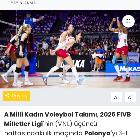
YAYINLANMA
Paylaş
-
+
A
A
A Milli Kadın Voleybol Takımı
,
2026 FIVB
Milletler Ligi
'nin (VNL) üçüncü
haftasındaki ilk maçında
Polonya
'yı 3-1