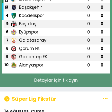
Başakşehir
0
0
3
Kocaelispor
0
0
4
Beşiktaş
0
0
5
Eyüpspor
0
0
6
Galatasaray
0
0
7
Çorum FK
0
0
8
Gaziantep FK
0
0
9
Alanyaspor
0
0
10
Detaylar için tıklayın
Süper Lig Fikstür
14 Ağustos, Cuma