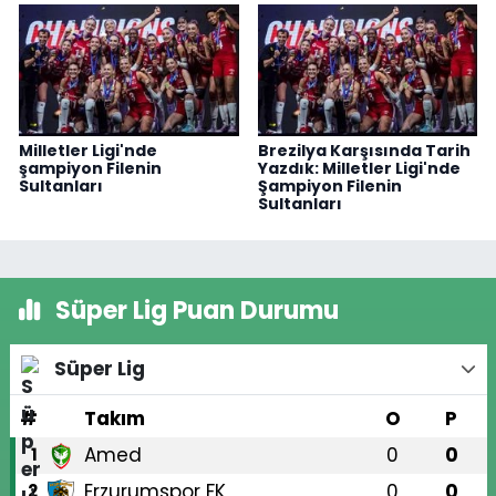
Milletler Ligi'nde
Brezilya Karşısında Tarih
şampiyon Filenin
Yazdık: Milletler Ligi'nde
Sultanları
Şampiyon Filenin
Sultanları
Süper Lig Puan Durumu
Süper Lig
#
Takım
O
P
Amed
0
0
1
Erzurumspor FK
0
0
2