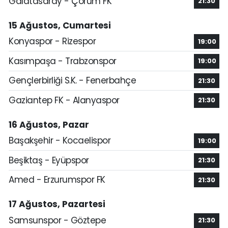
Galatasaray - Çorum FK
21:30
15 Ağustos, Cumartesi
Konyaspor - Rizespor
19:00
Kasımpaşa - Trabzonspor
19:00
Gençlerbirliği S.K. - Fenerbahçe
21:30
Gaziantep FK - Alanyaspor
21:30
16 Ağustos, Pazar
Başakşehir - Kocaelispor
19:00
Beşiktaş - Eyüpspor
21:30
Amed - Erzurumspor FK
21:30
17 Ağustos, Pazartesi
Samsunspor - Göztepe
21:30