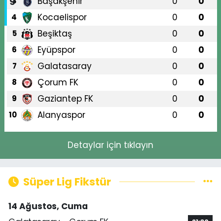
Başakşehir
0
0
3
Kocaelispor
0
0
4
Beşiktaş
0
0
5
Eyüpspor
0
0
6
Galatasaray
0
0
7
Çorum FK
0
0
8
Gaziantep FK
0
0
9
Alanyaspor
0
0
10
Detaylar için tıklayın
Süper Lig Fikstür
14 Ağustos, Cuma