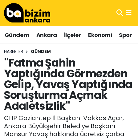
Hava Durumu
Gündem
Ankara
İlçeler
Ekonomi
Spor
Trafik Durumu
HABERLER
GÜNDEM
Süper Lig Puan Durumu ve Fikstür
"Fatma Şahin
Yaptığında Görmezden
Tüm Manşetler
Gelip, Yavaş Yaptığında
Son Dakika Haberleri
Soruşturma Açmak
Haber Arşivi
Adaletsizlik"
CHP Gaziantep İl Başkanı Vakkas Açar,
Ankara Büyükşehir Belediye Başkanı
Mansur Yavaş hakkında ücretsiz çorba