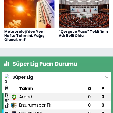
Meteoroloji'den Yeni
"Çerçeve Yasa" Teklifinin
Hafta Tahmini: Yağış
Adı Belli Oldu
Olacak mı?
Süper Lig Puan Durumu
Süper Lig
#
Takım
O
P
Amed
0
0
1
Erzurumspor FK
0
0
2