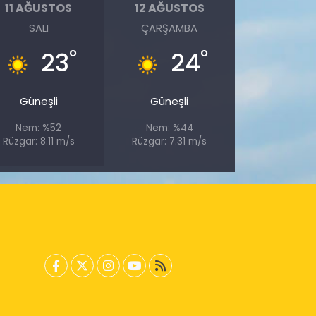
11 AĞUSTOS
12 AĞUSTOS
SALI
ÇARŞAMBA
°
°
23
24
Güneşli
Güneşli
Nem: %52
Nem: %44
Rüzgar: 8.11 m/s
Rüzgar: 7.31 m/s