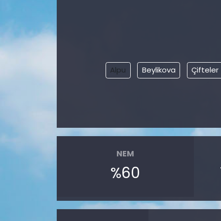
Alpu
Beylikova
Çifteler
NEM
%60