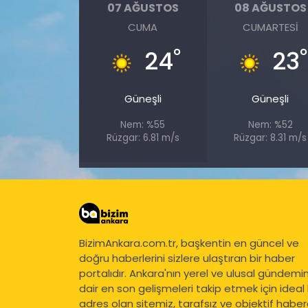
07 AĞUSTOS
08 AĞUSTOS
CUMA
CUMARTESI
°
°
24
23
Güneşli
Güneşli
Nem: %55
Nem: %52
Rüzgar: 6.81 m/s
Rüzgar: 8.31 m/s
BizimAnkara.com.tr, başkentin en güncel ve
doğru haberlerini sizlere ulaştıran bir haber
portalıdır. Ankara'nın yerel ve ulusal gündemi
dair en son gelişmeleri takip etmek için ideal 
adres olan sitemiz, tarafsız ve objektif haberc