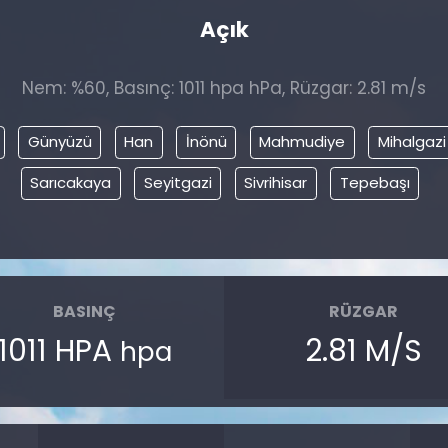
Açık
Nem: %60, Basınç: 1011 hpa hPa, Rüzgar: 2.81 m/s
Günyüzü
Han
İnönü
Mahmudiye
Mihalgazi
Sarıcakaya
Seyitgazi
Sivrihisar
Tepebaşı
BASINÇ
RÜZGAR
1011 HPA
2.81 M/S
hpa