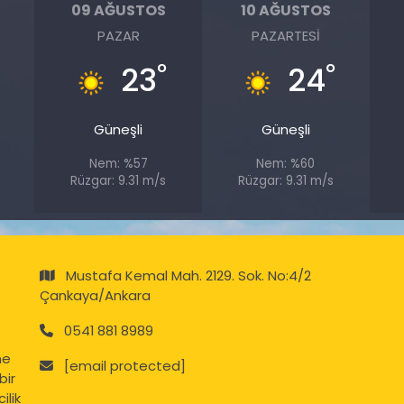
09 AĞUSTOS
10 AĞUSTOS
PAZAR
PAZARTESI
°
°
23
24
Güneşli
Güneşli
Nem: %57
Nem: %60
Rüzgar: 9.31 m/s
Rüzgar: 9.31 m/s
Mustafa Kemal Mah. 2129. Sok. No:4/2
Çankaya/Ankara
0541 881 8989
ne
[email protected]
bir
ilik