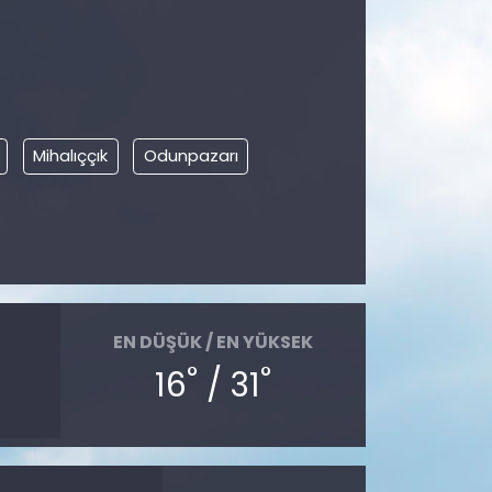
Mihalıççık
Odunpazarı
EN DÜŞÜK / EN YÜKSEK
°
°
16
/ 31