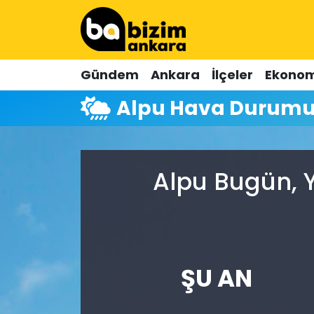
Hava Durumu
Gündem
Ankara
İlçeler
Ekonom
Trafik Durumu
Alpu Hava Durum
Süper Lig Puan Durumu ve Fikstür
Tüm Manşetler
Alpu Bugün, 
Son Dakika Haberleri
Haber Arşivi
ŞU AN