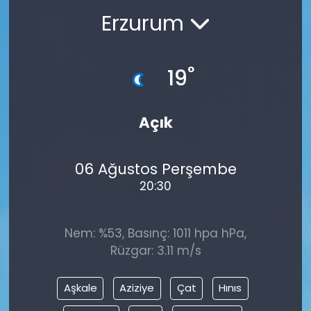
Erzurum
°
19
Açık
06 Ağustos Perşembe
20:30
Nem: %53, Basınç: 1011 hpa hPa,
Rüzgar: 3.11 m/s
Aşkale
Aziziye
Çat
Hınıs