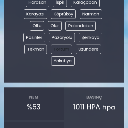
Horasan
İspir
Karaçoban
Karayazı
Köprüköy
Narman
Oltu
Olur
Palandöken
Pasinler
Pazaryolu
Şenkaya
Tekman
Tortum
Uzundere
Yakutiye
NEM
BASINÇ
%53
1011 HPA
hpa