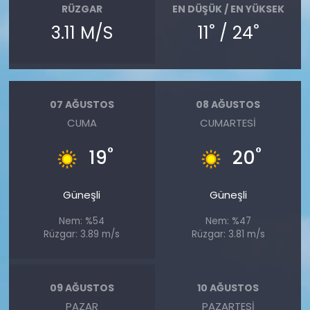
RÜZGAR
EN DÜŞÜK / EN YÜKSEK
°
°
3.11 M/S
11
/ 24
07 AĞUSTOS
08 AĞUSTOS
CUMA
CUMARTESI
°
°
19
20
Güneşli
Güneşli
Nem: %54
Nem: %47
Rüzgar: 3.89 m/s
Rüzgar: 3.81 m/s
09 AĞUSTOS
10 AĞUSTOS
PAZAR
PAZARTESI