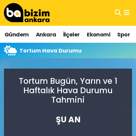
Hava Durumu
Gündem
Ankara
İlçeler
Ekonomi
Spor
Trafik Durumu
Tortum Hava Durumu
Süper Lig Puan Durumu ve Fikstür
Tüm Manşetler
Tortum Bugün, Yarın ve 1
Son Dakika Haberleri
Haftalık Hava Durumu
Tahmini
Haber Arşivi
ŞU AN