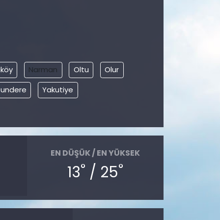
köy
Narman
Oltu
Olur
zundere
Yakutiye
EN DÜŞÜK / EN YÜKSEK
°
°
13
/ 25