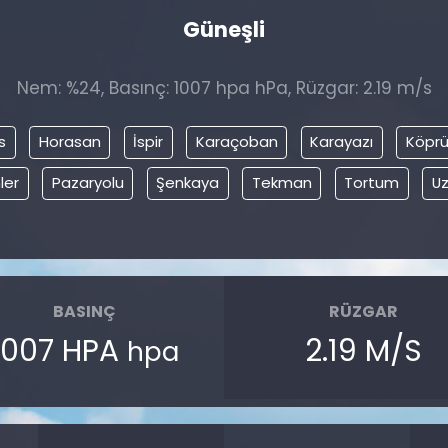
Güneşli
Nem: %24, Basınç: 1007 hpa hPa, Rüzgar: 2.19 m/s
s
Horasan
İspir
Karaçoban
Karayazı
Köprü
ler
Pazaryolu
Şenkaya
Tekman
Tortum
U
BASINÇ
RÜZGAR
1007 HPA
2.19 M/S
hpa