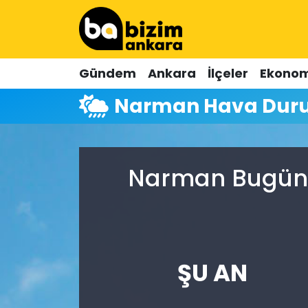
Hava Durumu
Gündem
Ankara
İlçeler
Ekonom
Trafik Durumu
Narman Hava Du
Süper Lig Puan Durumu ve Fikstür
Tüm Manşetler
Narman Bugün, 
Son Dakika Haberleri
Haber Arşivi
ŞU AN