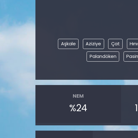
Aşkale
Aziziye
Çat
Hını
Palandöken
Pasin
NEM
%24