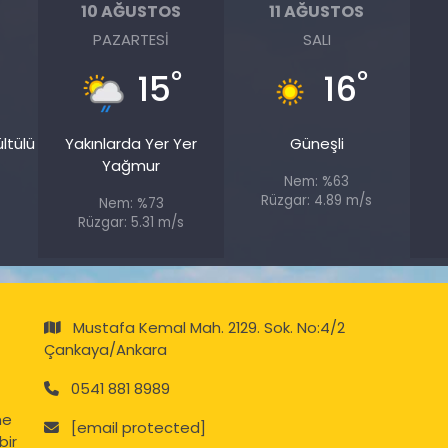
10 AĞUSTOS
11 AĞUSTOS
PAZARTESI
SALI
°
°
15
16
ltülü
Yakınlarda Yer Yer
Güneşli
Yağmur
Nem: %63
Rüzgar: 4.89 m/s
Nem: %73
Rüzgar: 5.31 m/s
Mustafa Kemal Mah. 2129. Sok. No:4/2
Çankaya/Ankara
0541 881 8989
ne
[email protected]
bir