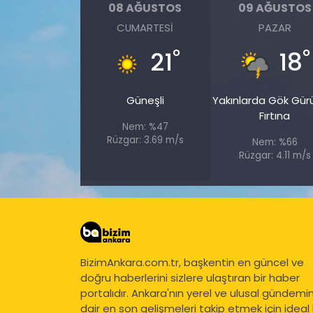
08 AĞUSTOS
09 AĞUSTOS
CUMARTESI
PAZAR
°
°
21
18
Güneşli
Yakınlarda Gök Gürü
Fırtına
Nem: %47
Rüzgar: 3.69 m/s
Nem: %66
Rüzgar: 4.11 m/s
BizimAnkara.com.tr, başkentin en güncel ve
doğru haberlerini sizlere ulaştıran bir haber
portalıdır. Ankara'nın yerel ve ulusal gündemi
dair en son gelişmeleri takip etmek için ideal 