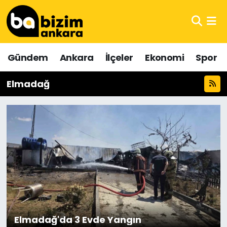
Hava Durumu
Gündem
Ankara
İlçeler
Ekonomi
Spor
Trafik Durumu
Elmadağ
Süper Lig Puan Durumu ve Fikstür
Tüm Manşetler
Son Dakika Haberleri
Haber Arşivi
Elmadağ'da 3 Evde Yangın