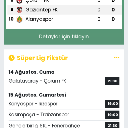
Çorum FK
0
0
8
Gaziantep FK
0
0
9
Alanyaspor
0
0
10
Detaylar için tıklayın
Süper Lig Fikstür
14 Ağustos, Cuma
Galatasaray - Çorum FK
21:30
15 Ağustos, Cumartesi
Konyaspor - Rizespor
19:00
Kasımpaşa - Trabzonspor
19:00
Gençlerbirliği S.K. - Fenerbahçe
21:30