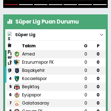
1
2
3
4
5
6
7
Süper Lig Puan Durumu
Süper Lig
#
Takım
O
P
Amed
0
0
1
Erzurumspor FK
0
0
2
Başakşehir
0
0
3
Kocaelispor
0
0
4
Beşiktaş
0
0
5
Eyüpspor
0
0
6
Galatasaray
0
0
7