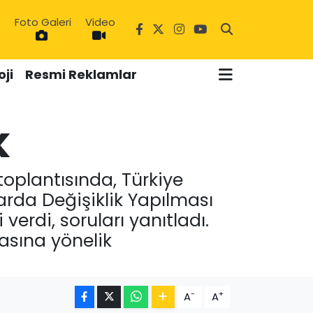
Foto Galeri
Video
6
ji
Resmi Reklamlar
k
toplantısında, Türkiye
arda Değişiklik Yapılması
 verdi, soruları yanıtladı.
asına yönelik
-
+
A
A