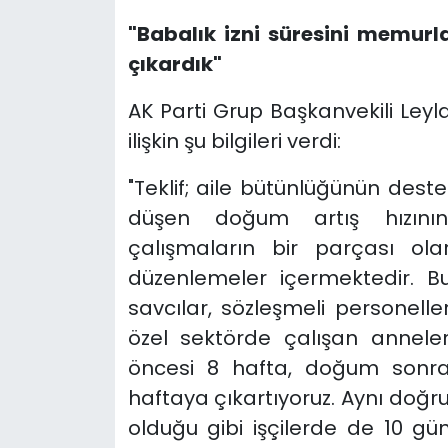
"Babalık izni süresini memurl
çıkardık"
AK Parti Grup Başkanvekili Leyl
ilişkin şu bilgileri verdi:
"Teklif; aile bütünlüğünün dest
düşen doğum artış hızının 
çalışmaların bir parçası ola
düzenlemeler içermektedir. B
savcılar, sözleşmeli personel
özel sektörde çalışan annele
öncesi 8 hafta, doğum sonra
haftaya çıkartıyoruz. Aynı doğr
olduğu gibi işçilerde de 10 gü