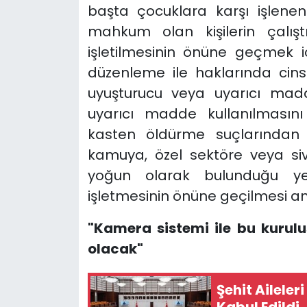
başta çocuklara karşı işlene
mahkum olan kişilerin çalışt
işletilmesinin önüne geçmek i
düzenleme ile haklarında cinsel
uyuşturucu veya uyarıcı madd
uyarıcı madde kullanılmasını 
kasten öldürme suçlarından 
kamuya, özel sektöre veya sivi
yoğun olarak bulunduğu yer
işletmesinin önüne geçilmesi 
"Kamera sistemi ile bu kurulu
olacak"
Şehit Aileler
Kabul Edildi