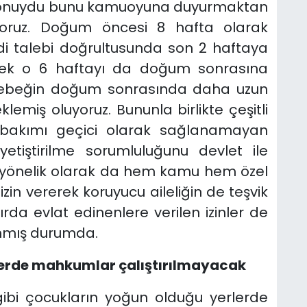
r konuydu bunu kamuoyuna duyurmaktan
oruz. Doğum öncesi 8 hafta olarak
ndi talebi doğrultusunda son 2 haftaya
erek o 6 haftayı da doğum sonrasına
 bebeğin doğum sonrasında daha uzun
lemiş oluyoruz. Bununla birlikte çeşitli
a bakımı geçici olarak sağlanamayan
etiştirilme sorumluluğunu devlet ile
e yönelik olarak da hem kamu hem özel
 izin vererek koruyucu aileliğin de teşvik
ırda evlat edinenlere verilen izinler de
ınmış durumda.
erlerde mahkumlar çalıştırılmayacak
is gibi çocukların yoğun olduğu yerlerde