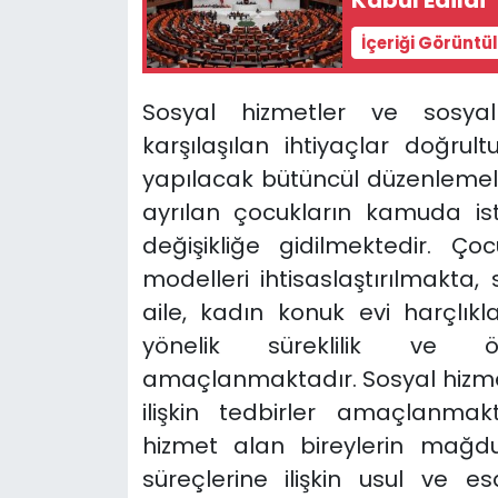
İçeriği Görüntü
Sosyal hizmetler ve sosya
karşılaşılan ihtiyaçlar doğru
yapılacak bütüncül düzenlemele
ayrılan çocukların kamuda ist
değişikliğe gidilmektedir. Ç
modelleri ihtisaslaştırılmakta
aile, kadın konuk evi harçlık
yönelik süreklilik ve ön
amaçlanmaktadır. Sosyal hizme
ilişkin tedbirler amaçlanmak
hizmet alan bireylerin mağd
süreçlerine ilişkin usul ve e