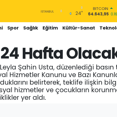
BITCOIN
64.643,95
0.1
°
24
DOLAR
47,6006
0.06
EURO
i
Spor
Sağlık
Eğitim
Kültür-Sanat
Teknolo
55,0250
0.02
STERLİN
64,2398
0.2
 24 Hafta Olaca
GRAM ALTIN
6500.87
0.12
BİST100
Leyla Şahin Usta, düzenlediği basın 
13.799
70
syal Hizmetler Kanunu ve Bazı Kanunl
larını belirterek, teklife ilişkin bilgi
sosyal hizmetler ve çocukların korunm
likler yer aldı.