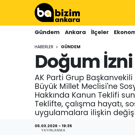
Hava Durumu
Gündem
Ankara
İlçeler
Ekonom
Trafik Durumu
HABERLER
GÜNDEM
Doğum İzni
Süper Lig Puan Durumu ve Fikstür
Tüm Manşetler
AK Parti Grup Başkanvekili 
Son Dakika Haberleri
Büyük Millet Meclisi'ne So
Hakkında Kanun Teklifi sunduk
Haber Arşivi
Teklifte, çalışma hayatı, 
uygulamalara ilişkin değişik
05.03.2026 - 19:35
YAYINLANMA