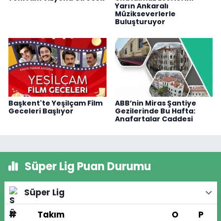
Yarın Ankaralı
Müzikseverlerle
Buluşturuyor
Başkent'te Yeşilçam Film
ABB’nin Miras Şantiye
Geceleri Başlıyor
Gezilerinde Bu Hafta:
Anafartalar Caddesi
Süper Lig Puan Durumu
Süper Lig
#
Takım
O
P