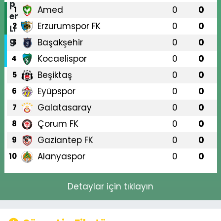
Amed
0
0
1
Erzurumspor FK
0
0
2
Başakşehir
0
0
3
Kocaelispor
0
0
4
Beşiktaş
0
0
5
Eyüpspor
0
0
6
Galatasaray
0
0
7
Çorum FK
0
0
8
Gaziantep FK
0
0
9
Alanyaspor
0
0
10
Detaylar için tıklayın