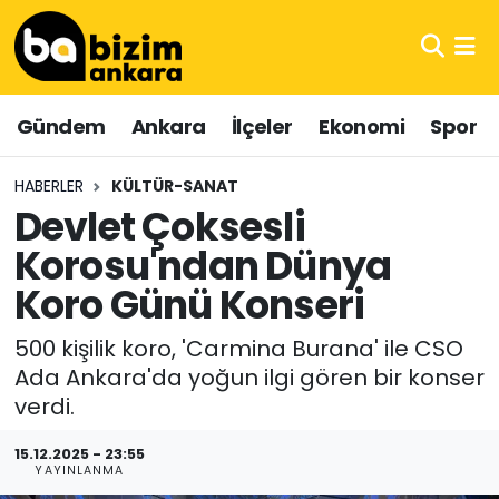
Hava Durumu
Gündem
Ankara
İlçeler
Ekonomi
Spor
Trafik Durumu
HABERLER
KÜLTÜR-SANAT
Süper Lig Puan Durumu ve Fikstür
Devlet Çoksesli
Korosu'ndan Dünya
Tüm Manşetler
Koro Günü Konseri
Son Dakika Haberleri
500 kişilik koro, 'Carmina Burana' ile CSO
Haber Arşivi
Ada Ankara'da yoğun ilgi gören bir konser
verdi.
15.12.2025 - 23:55
YAYINLANMA