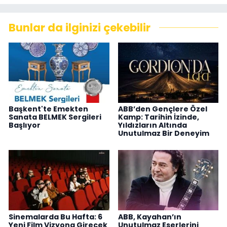
Bunlar da ilginizi çekebilir
Başkent'te Emekten
ABB’den Gençlere Özel
Sanata BELMEK Sergileri
Kamp: Tarihin İzinde,
Başlıyor
Yıldızların Altında
Unutulmaz Bir Deneyim
Sinemalarda Bu Hafta: 6
ABB, Kayahan’ın
Yeni Film Vizyona Girecek
Unutulmaz Eserlerini