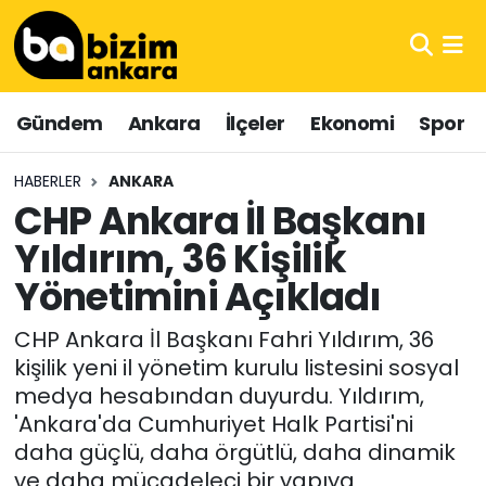
Hava Durumu
Gündem
Ankara
İlçeler
Ekonomi
Spor
Trafik Durumu
HABERLER
ANKARA
Süper Lig Puan Durumu ve Fikstür
CHP Ankara İl Başkanı
Yıldırım, 36 Kişilik
Tüm Manşetler
Yönetimini Açıkladı
Son Dakika Haberleri
CHP Ankara İl Başkanı Fahri Yıldırım, 36
Haber Arşivi
kişilik yeni il yönetim kurulu listesini sosyal
medya hesabından duyurdu. Yıldırım,
'Ankara'da Cumhuriyet Halk Partisi'ni
daha güçlü, daha örgütlü, daha dinamik
ve daha mücadeleci bir yapıya