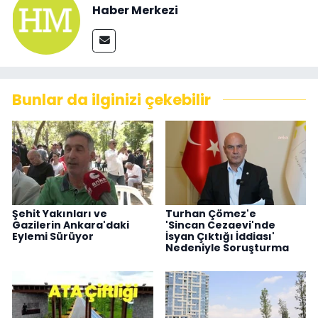
Haber Merkezi
Bunlar da ilginizi çekebilir
Şehit Yakınları ve
Turhan Çömez'e
Gazilerin Ankara'daki
'Sincan Cezaevi'nde
Eylemi Sürüyor
İsyan Çıktığı İddiası'
Nedeniyle Soruşturma