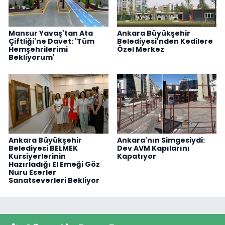
Mansur Yavaş'tan Ata
Ankara Büyükşehir
Çiftliği'ne Davet: 'Tüm
Belediyesi'nden Kedilere
Hemşehrilerimi
Özel Merkez
Bekliyorum'
Ankara Büyükşehir
Ankara'nın Simgesiydi:
Belediyesi BELMEK
Dev AVM Kapılarını
Kursiyerlerinin
Kapatıyor
Hazırladığı El Emeği Göz
Nuru Eserler
Sanatseverleri Bekliyor