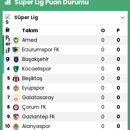
Süper Lig Puan Durumu
Süper Lig
#
Takım
O
P
Amed
0
0
1
Erzurumspor FK
0
0
2
Başakşehir
0
0
3
Kocaelispor
0
0
4
Beşiktaş
0
0
5
Eyüpspor
0
0
6
Galatasaray
0
0
7
Çorum FK
0
0
8
Gaziantep FK
0
0
9
Alanyaspor
0
0
10