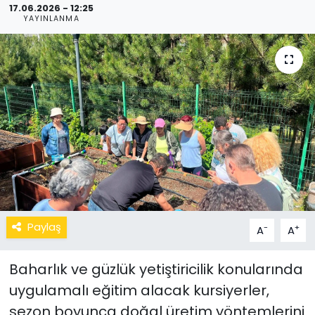
17.06.2026 - 12:25
YAYINLANMA
Paylaş
-
+
A
A
Baharlık ve güzlük yetiştiricilik konularında
uygulamalı eğitim alacak kursiyerler,
sezon boyunca doğal üretim yöntemlerini