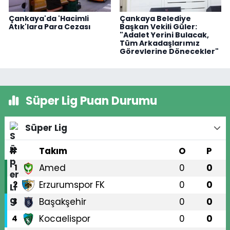
Çankaya'da 'Hacimli
Çankaya Belediye
Atık'lara Para Cezası
Başkan Vekili Güler:
"Adalet Yerini Bulacak,
Tüm Arkadaşlarımız
Görevlerine Dönecekler"
Süper Lig Puan Durumu
Süper Lig
#
Takım
O
P
Amed
0
0
1
Erzurumspor FK
0
0
2
Başakşehir
0
0
3
Kocaelispor
0
0
4