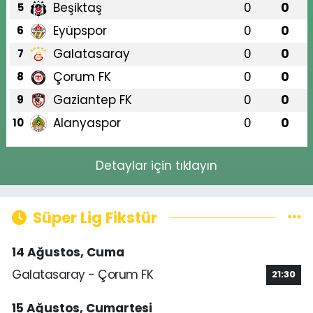
Beşiktaş
0
0
5
Eyüpspor
0
0
6
Galatasaray
0
0
7
Çorum FK
0
0
8
Gaziantep FK
0
0
9
Alanyaspor
0
0
10
Detaylar için tıklayın
Süper Lig Fikstür
14 Ağustos, Cuma
Galatasaray - Çorum FK
21:30
15 Ağustos, Cumartesi