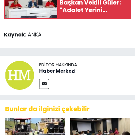
Başkan Vekili Güler:
"Adalet Yerini
Bulacak, Tüm
Arkadaşlarımız
Görevlerine
Kaynak:
ANKA
Dönecekler"
EDITÖR HAKKINDA
Haber Merkezi
Bunlar da ilginizi çekebilir