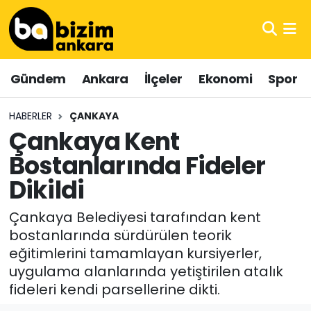
Hava Durumu
Gündem
Ankara
İlçeler
Ekonomi
Spor
Trafik Durumu
HABERLER
ÇANKAYA
Süper Lig Puan Durumu ve Fikstür
Çankaya Kent
Bostanlarında Fideler
Tüm Manşetler
Dikildi
Son Dakika Haberleri
Çankaya Belediyesi tarafından kent
Haber Arşivi
bostanlarında sürdürülen teorik
eğitimlerini tamamlayan kursiyerler,
uygulama alanlarında yetiştirilen atalık
fideleri kendi parsellerine dikti.