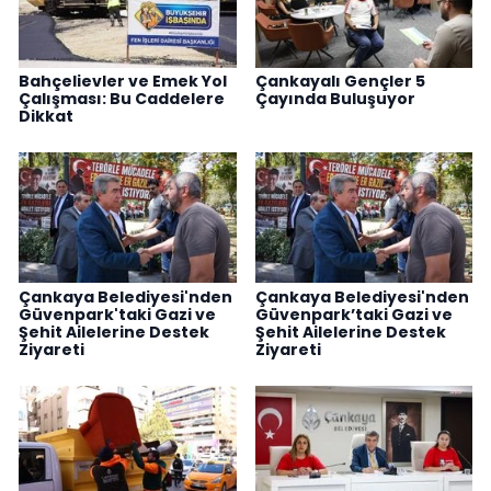
Bahçelievler ve Emek Yol
Çankayalı Gençler 5
Çalışması: Bu Caddelere
Çayında Buluşuyor
Dikkat
Çankaya Belediyesi'nden
Çankaya Belediyesi'nden
Güvenpark'taki Gazi ve
Güvenpark’taki Gazi ve
Şehit Ailelerine Destek
Şehit Ailelerine Destek
Ziyareti
Ziyareti