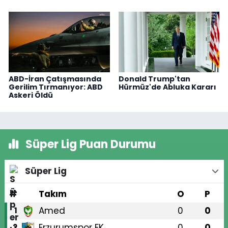
ABD-İran Çatışmasında
Donald Trump'tan
Gerilim Tırmanıyor: ABD
Hürmüz'de Abluka Kararı
Askeri Öldü
Süper Lig Puan Durumu
Süper Lig
#
Takım
O
P
Amed
0
0
1
Erzurumspor FK
0
0
2