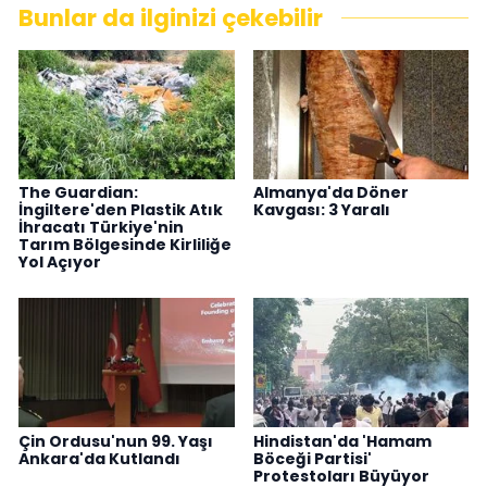
Bunlar da ilginizi çekebilir
The Guardian:
Almanya'da Döner
İngiltere'den Plastik Atık
Kavgası: 3 Yaralı
İhracatı Türkiye'nin
Tarım Bölgesinde Kirliliğe
Yol Açıyor
Çin Ordusu'nun 99. Yaşı
Hindistan'da 'Hamam
Ankara'da Kutlandı
Böceği Partisi'
Protestoları Büyüyor