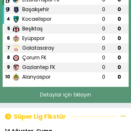
Başakşehir
0
0
3
Kocaelispor
0
0
4
Beşiktaş
0
0
5
Eyüpspor
0
0
6
Galatasaray
0
0
7
Çorum FK
0
0
8
Gaziantep FK
0
0
9
Alanyaspor
0
0
10
Detaylar için tıklayın
Süper Lig Fikstür