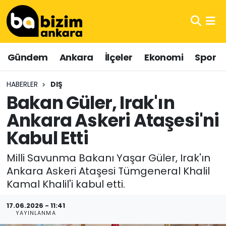
Hava Durumu
Gündem
Ankara
İlçeler
Ekonomi
Spor
Trafik Durumu
HABERLER
DIŞ
Süper Lig Puan Durumu ve Fikstür
Bakan Güler, Irak'ın
Ankara Askeri Ataşesi'ni
Tüm Manşetler
Kabul Etti
Son Dakika Haberleri
Milli Savunma Bakanı Yaşar Güler, Irak'ın
Haber Arşivi
Ankara Askeri Ataşesi Tümgeneral Khalil
Kamal Khalil'i kabul etti.
17.06.2026 - 11:41
YAYINLANMA