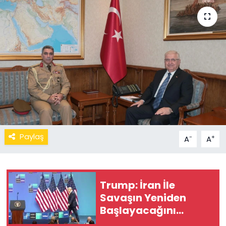
Paylaş
-
+
A
A
Trump: İran İle
Savaşın Yeniden
Başlayacağını
Düşünmüyorum