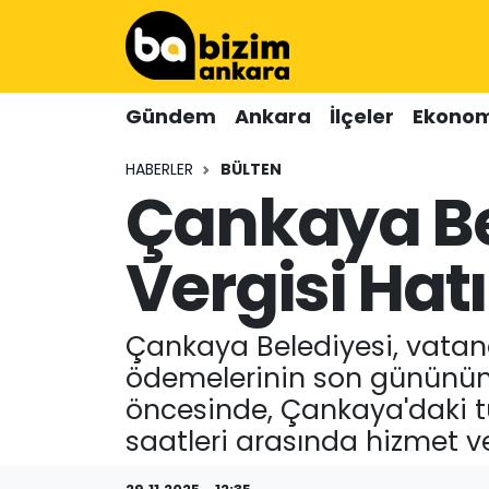
Hava Durumu
Gündem
Ankara
İlçeler
Ekonom
Trafik Durumu
HABERLER
BÜLTEN
Çankaya Be
Süper Lig Puan Durumu ve Fikstür
Tüm Manşetler
Vergisi Hat
Son Dakika Haberleri
Çankaya Belediyesi, vatanda
Haber Arşivi
ödemelerinin son gününün 1
öncesinde, Çankaya'daki tü
saatleri arasında hizmet