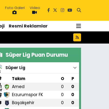
Foto Galeri
Video
6
ji
Resmi Reklamlar
Süper Lig Puan Durumu
Süper Lig
#
Takım
O
P
Amed
0
0
1
Erzurumspor FK
0
0
2
Başakşehir
0
0
3