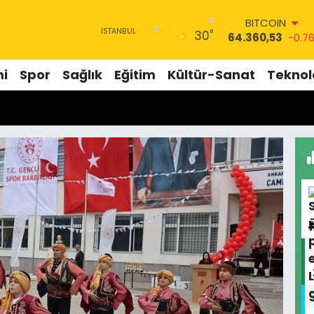
BITCOIN
°
30
64.360,53
-0.7
DOLAR
47,7069
0.17
i
Spor
Sağlık
Eğitim
Kültür-Sanat
Teknolo
EURO
55,0265
0.01
STERLİN
64,1897
0.02
GRAM ALTIN
6574.81
1.44
BİST100
13.887
64