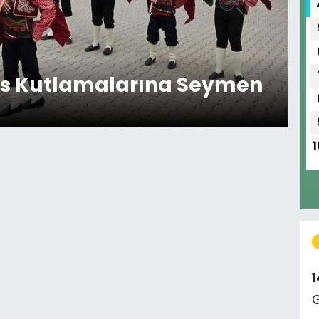
ıs Kutlamalarına Seymen
1
G