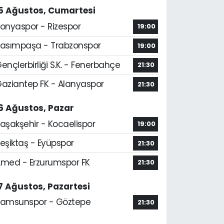
5 Ağustos, Cumartesi
onyaspor - Rizespor
19:00
asımpaşa - Trabzonspor
19:00
ençlerbirliği S.K. - Fenerbahçe
21:30
aziantep FK - Alanyaspor
21:30
6 Ağustos, Pazar
aşakşehir - Kocaelispor
19:00
eşiktaş - Eyüpspor
21:30
med - Erzurumspor FK
21:30
7 Ağustos, Pazartesi
amsunspor - Göztepe
21:30