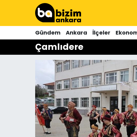
Hava Durumu
Gündem
Ankara
İlçeler
Ekonom
Trafik Durumu
Çamlıdere
Süper Lig Puan Durumu ve Fikstür
Tüm Manşetler
Son Dakika Haberleri
Haber Arşivi