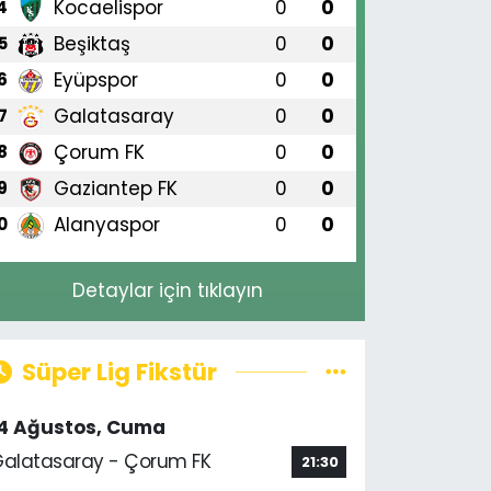
Kocaelispor
0
0
4
Beşiktaş
0
0
5
Eyüpspor
0
0
6
Galatasaray
0
0
7
Çorum FK
0
0
8
Gaziantep FK
0
0
9
Alanyaspor
0
0
0
Detaylar için tıklayın
Süper Lig Fikstür
14 Ağustos, Cuma
alatasaray - Çorum FK
21:30