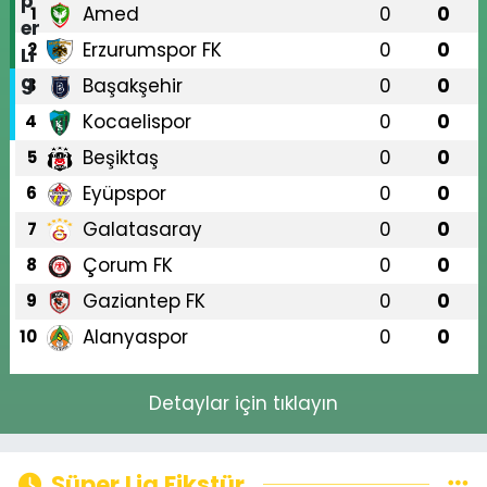
Amed
0
0
1
Erzurumspor FK
0
0
2
Başakşehir
0
0
3
Kocaelispor
0
0
4
Beşiktaş
0
0
5
Eyüpspor
0
0
6
Galatasaray
0
0
7
Çorum FK
0
0
8
Gaziantep FK
0
0
9
Alanyaspor
0
0
10
Detaylar için tıklayın
Süper Lig Fikstür