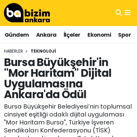
Hava Durumu
Gündem
Ankara
İlçeler
Ekonomi
Spor
Trafik Durumu
HABERLER
TEKNOLOJI
Süper Lig Puan Durumu ve Fikstür
Bursa Büyükşehir'in
"Mor Haritam" Dijital
Tüm Manşetler
Uygulamasına
Son Dakika Haberleri
Ankara'da Ödül
Haber Arşivi
Bursa Büyükşehir Belediyesi’nin toplumsal
cinsiyet eşitliği odaklı dijital uygulaması
"Mor Haritam Bursa", Türkiye İşveren
Sendikaları Konfederasyonu (TİSK)