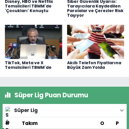
Disney, HBO ve Netflix
Siber Güvenlik Uyarısı:
Temsilcileri TBMM'de
Tarayıcılara Kaydedilen
'Çocukları' Konuştu
Parolalar ve Çerezler Risk
Taşıyor
TikTok, Meta ve X
Akıllı Telefon Fiyatlarına
Temsilcileri TBMM'de
Büyük Zam Yolda
Süper Lig Puan Durumu
Süper Lig
#
Takım
O
P