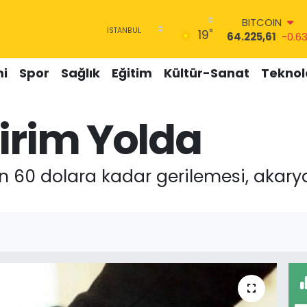
BITCOIN
°
19
64.225,61
-0.6
DOLAR
47,7143
0.16
i
Spor
Sağlık
Eğitim
Kültür-Sanat
Teknolo
EURO
55,0317
-0.02
STERLİN
irim Yolda
64,2463
0.07
GRAM ALTIN
6510.40
0.45
BİST100
nın 60 dolara kadar gerilemesi, akarya
13.799
70