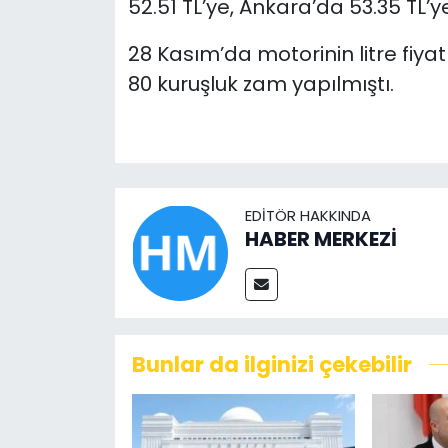
52.51 TL’ye, Ankara’da 53.35 TL’ye,
28 Kasım’da motorinin litre fiyat
80 kuruşluk zam yapılmıştı.
EDITÖR HAKKINDA
HABER MERKEZİ
Bunlar da ilginizi çekebilir