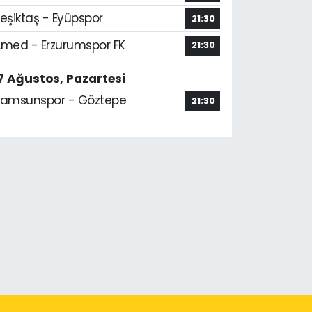
eşiktaş - Eyüpspor
21:30
med - Erzurumspor FK
21:30
7 Ağustos, Pazartesi
amsunspor - Göztepe
21:30