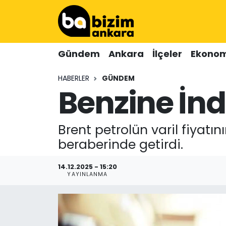
Hava Durumu
Gündem
Ankara
İlçeler
Ekonom
Trafik Durumu
HABERLER
GÜNDEM
Benzine İnd
Süper Lig Puan Durumu ve Fikstür
Tüm Manşetler
Brent petrolün varil fiyatı
Son Dakika Haberleri
beraberinde getirdi.
Haber Arşivi
14.12.2025 - 15:20
YAYINLANMA