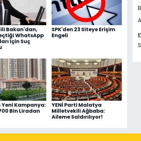
B
A
tili Bakan'dan,
SPK'den 23 Siteye Erişim
1
eçtiği WhatsApp
Engeli
arı İçin Suç
S
u
n Yeni Kampanya:
YENİ Parti Malatya
700 Bin Liradan
Milletvekili Ağbaba:
Aileme Saldırılıyor!