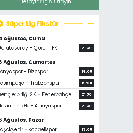
Detaylar için tıklayın
Süper Lig Fikstür
14 Ağustos, Cuma
alatasaray - Çorum FK
21:30
5 Ağustos, Cumartesi
onyaspor - Rizespor
19:00
asımpaşa - Trabzonspor
19:00
ençlerbirliği S.K. - Fenerbahçe
21:30
aziantep FK - Alanyaspor
21:30
6 Ağustos, Pazar
aşakşehir - Kocaelispor
19:00