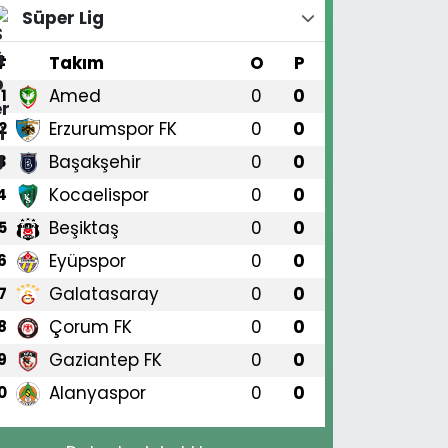
Süper Lig
#
Takım
O
P
Amed
0
0
1
Erzurumspor FK
0
0
2
Başakşehir
0
0
3
Kocaelispor
0
0
4
Beşiktaş
0
0
5
Eyüpspor
0
0
6
Galatasaray
0
0
7
Çorum FK
0
0
8
Gaziantep FK
0
0
9
Alanyaspor
0
0
0