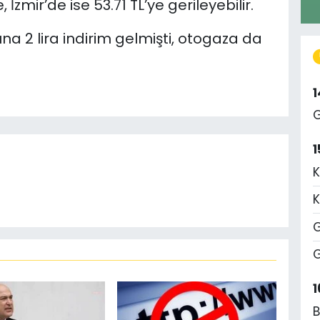
 İzmir’de ise 53.71 TL’ye gerileyebilir.
ına 2 lira indirim gelmişti, otogaza da
G
1
K
K
G
G
1
B