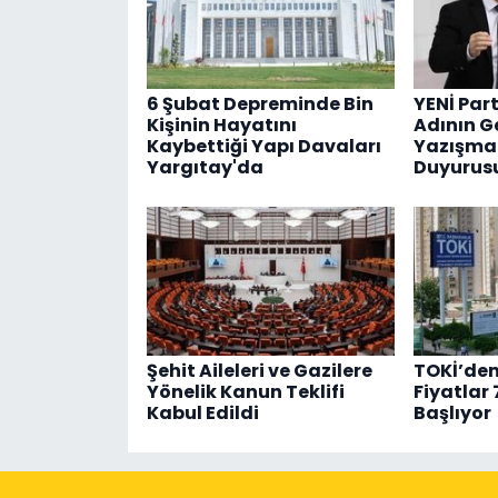
6 Şubat Depreminde Bin
YENİ Par
Kişinin Hayatını
Adının G
Kaybettiği Yapı Davaları
Yazışmal
Yargıtay'da
Duyurus
Şehit Aileleri ve Gazilere
TOKİ’de
Yönelik Kanun Teklifi
Fiyatlar 
Kabul Edildi
Başlıyor