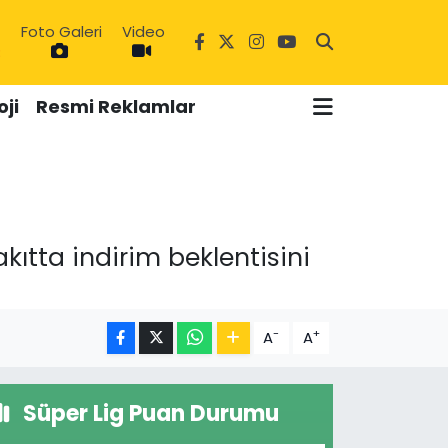
Foto Galeri
Video
3
ji
Resmi Reklamlar
kıtta indirim beklentisini
-
+
A
A
Süper Lig Puan Durumu