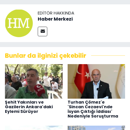
EDITÖR HAKKINDA
Haber Merkezi
Bunlar da ilginizi çekebilir
Şehit Yakınları ve
Turhan Çömez'e
Gazilerin Ankara'daki
'Sincan Cezaevi'nde
Eylemi Sürüyor
İsyan Çıktığı İddiası'
Nedeniyle Soruşturma