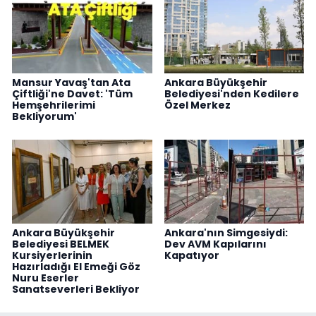
Mansur Yavaş'tan Ata
Ankara Büyükşehir
Çiftliği'ne Davet: 'Tüm
Belediyesi'nden Kedilere
Hemşehrilerimi
Özel Merkez
Bekliyorum'
Ankara Büyükşehir
Ankara'nın Simgesiydi:
Belediyesi BELMEK
Dev AVM Kapılarını
Kursiyerlerinin
Kapatıyor
Hazırladığı El Emeği Göz
Nuru Eserler
Sanatseverleri Bekliyor