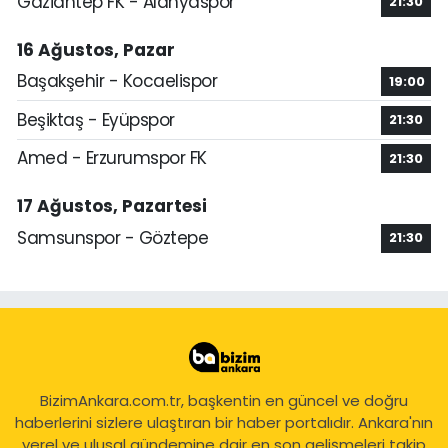
Gaziantep FK - Alanyaspor
21:30
16 Ağustos, Pazar
Başakşehir - Kocaelispor
19:00
Beşiktaş - Eyüpspor
21:30
Amed - Erzurumspor FK
21:30
17 Ağustos, Pazartesi
Samsunspor - Göztepe
21:30
BizimAnkara.com.tr, başkentin en güncel ve doğru
haberlerini sizlere ulaştıran bir haber portalıdır. Ankara'nın
yerel ve ulusal gündemine dair en son gelişmeleri takip