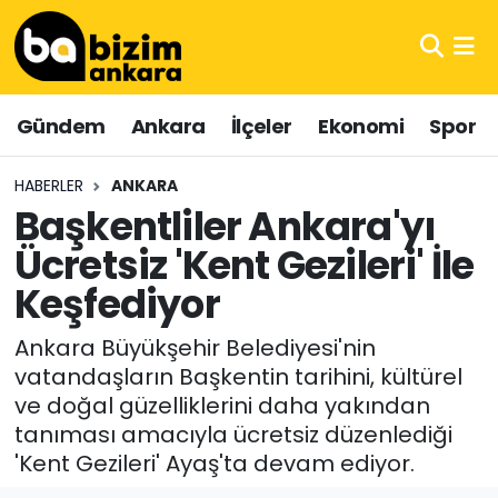
Hava Durumu
Gündem
Ankara
İlçeler
Ekonomi
Spor
Trafik Durumu
HABERLER
ANKARA
Süper Lig Puan Durumu ve Fikstür
Başkentliler Ankara'yı
Ücretsiz 'Kent Gezileri' İle
Tüm Manşetler
Keşfediyor
Son Dakika Haberleri
Ankara Büyükşehir Belediyesi'nin
Haber Arşivi
vatandaşların Başkentin tarihini, kültürel
ve doğal güzelliklerini daha yakından
tanıması amacıyla ücretsiz düzenlediği
'Kent Gezileri' Ayaş'ta devam ediyor.