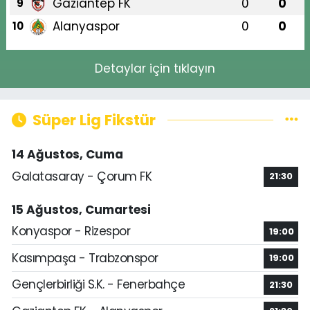
Gaziantep FK
0
0
9
Alanyaspor
0
0
10
Detaylar için tıklayın
Süper Lig Fikstür
14 Ağustos, Cuma
Galatasaray - Çorum FK
21:30
15 Ağustos, Cumartesi
Konyaspor - Rizespor
19:00
Kasımpaşa - Trabzonspor
19:00
Gençlerbirliği S.K. - Fenerbahçe
21:30