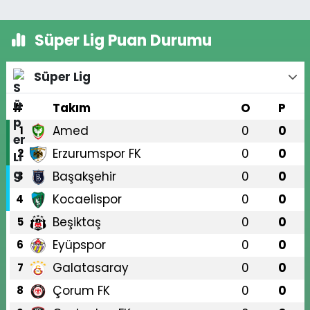
Süper Lig Puan Durumu
Süper Lig
#
Takım
O
P
Amed
0
0
1
Erzurumspor FK
0
0
2
Başakşehir
0
0
3
Kocaelispor
0
0
4
Beşiktaş
0
0
5
Eyüpspor
0
0
6
Galatasaray
0
0
7
Çorum FK
0
0
8