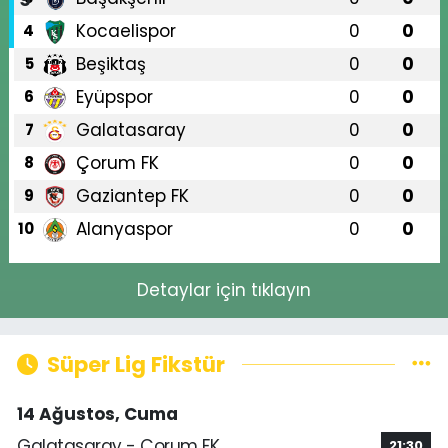
Kocaelispor
0
0
4
Beşiktaş
0
0
5
Eyüpspor
0
0
6
Galatasaray
0
0
7
Çorum FK
0
0
8
Gaziantep FK
0
0
9
Alanyaspor
0
0
10
Detaylar için tıklayın
Süper Lig Fikstür
14 Ağustos, Cuma
Galatasaray - Çorum FK
21:30