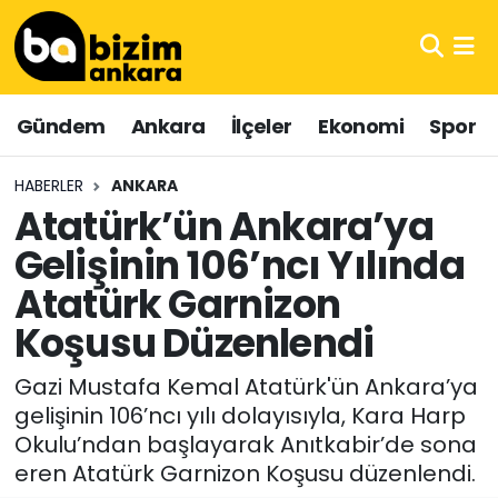
Hava Durumu
Gündem
Ankara
İlçeler
Ekonomi
Spor
Trafik Durumu
HABERLER
ANKARA
Süper Lig Puan Durumu ve Fikstür
Atatürk’ün Ankara’ya
Gelişinin 106’ncı Yılında
Tüm Manşetler
Atatürk Garnizon
Son Dakika Haberleri
Koşusu Düzenlendi
Haber Arşivi
Gazi Mustafa Kemal Atatürk'ün Ankara’ya
gelişinin 106’ncı yılı dolayısıyla, Kara Harp
Okulu’ndan başlayarak Anıtkabir’de sona
eren Atatürk Garnizon Koşusu düzenlendi.