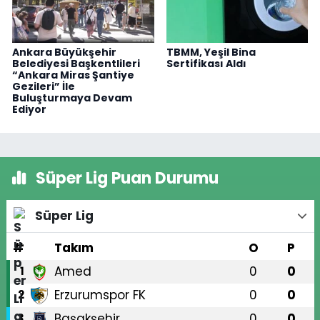
Ankara Büyükşehir
TBMM, Yeşil Bina
Belediyesi Başkentlileri
Sertifikası Aldı
“Ankara Miras Şantiye
Gezileri” İle
Buluşturmaya Devam
Ediyor
Süper Lig Puan Durumu
Süper Lig
#
Takım
O
P
Amed
0
0
1
Erzurumspor FK
0
0
2
Başakşehir
0
0
3