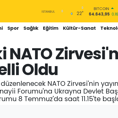
BITCOIN
°
22
64.643,95
0.1
DOLAR
47,6704
0
i
Spor
Sağlık
Eğitim
Kültür-Sanat
Teknolo
EURO
55,0406
-0.08
STERLİN
 NATO Zirvesi'n
64,2143
0
GRAM ALTIN
6500.87
0.12
lli Oldu
BİST100
13.799
70
düzenlenecek NATO Zirvesi'nin yayı
yii Forumu'na Ukrayna Devlet Başk
urumu 8 Temmuz'da saat 11.15'te baş