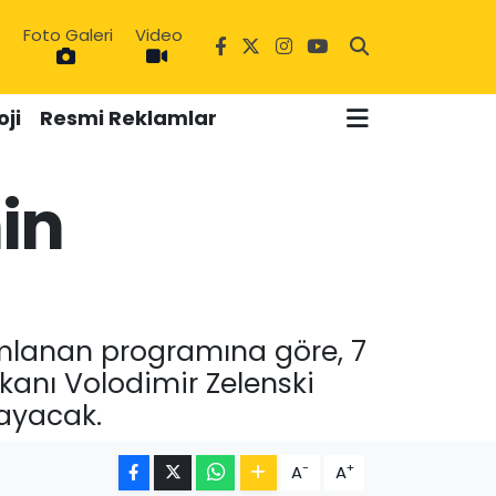
Foto Galeri
Video
6
ji
Resmi Reklamlar
in
mlanan programına göre, 7
anı Volodimir Zelenski
layacak.
-
+
A
A