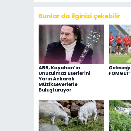
Bunlar da ilginizi çekebilir
ABB, Kayahan’ın
Geleceğin
Unutulmaz Eserlerini
FOMGET’t
Yarın Ankaralı
Müzikseverlerle
Buluşturuyor