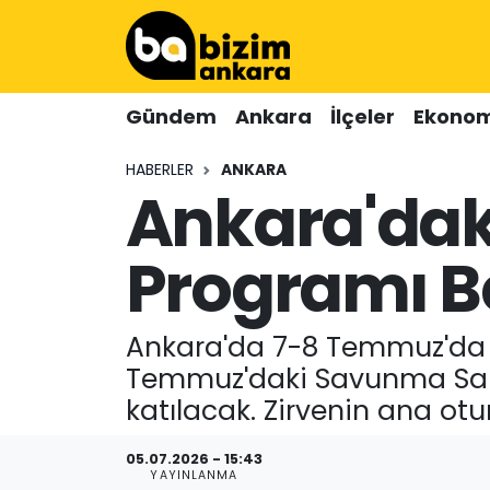
Hava Durumu
Gündem
Ankara
İlçeler
Ekonom
Trafik Durumu
HABERLER
ANKARA
Ankara'daki
Süper Lig Puan Durumu ve Fikstür
Tüm Manşetler
Programı Be
Son Dakika Haberleri
Ankara'da 7-8 Temmuz'da 
Haber Arşivi
Temmuz'daki Savunma Sana
katılacak. Zirvenin ana ot
05.07.2026 - 15:43
YAYINLANMA