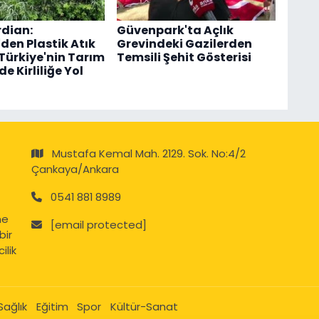
dian:
Güvenpark'ta Açlık
'den Plastik Atık
Grevindeki Gazilerden
 Türkiye'nin Tarım
Temsili Şehit Gösterisi
e Kirliliğe Yol
Mustafa Kemal Mah. 2129. Sok. No:4/2
Çankaya/Ankara
0541 881 8989
ne
[email protected]
bir
ilik
Sağlık
Eğitim
Spor
Kültür-Sanat