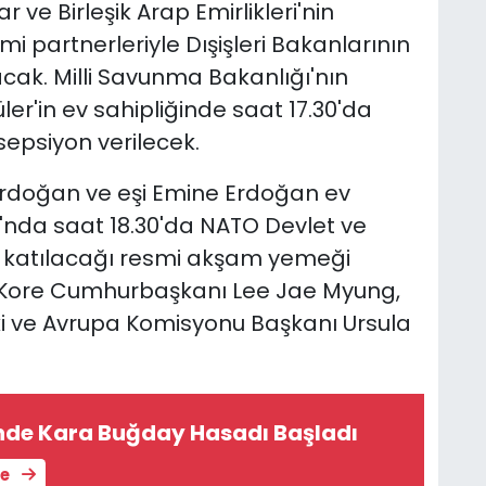
 ve Birleşik Arap Emirlikleri'nin
imi partnerleriyle Dışişleri Bakanlarının
cak. Milli Savunma Bakanlığı'nın
ler'in ev sahipliğinde saat 17.30'da
epsiyon verilecek.
rdoğan ve eşi Emine Erdoğan ev
'nda saat 18.30'da NATO Devlet ve
in katılacağı resmi akşam yemeği
Kore Cumhurbaşkanı Lee Jae Myung,
i ve Avrupa Komisyonu Başkanı Ursula
’nde Kara Buğday Hasadı Başladı
le