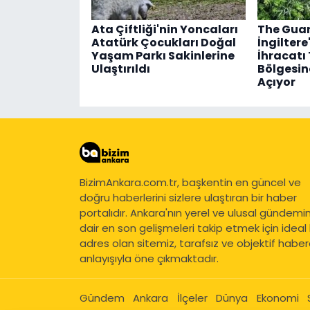
Ata Çiftliği'nin Yoncaları
The Guar
Atatürk Çocukları Doğal
İngiltere
Yaşam Parkı Sakinlerine
İhracatı
Ulaştırıldı
Bölgesind
Açıyor
BizimAnkara.com.tr, başkentin en güncel ve
doğru haberlerini sizlere ulaştıran bir haber
portalıdır. Ankara'nın yerel ve ulusal gündemi
dair en son gelişmeleri takip etmek için ideal 
adres olan sitemiz, tarafsız ve objektif haberc
anlayışıyla öne çıkmaktadır.
Gündem
Ankara
İlçeler
Dünya
Ekonomi