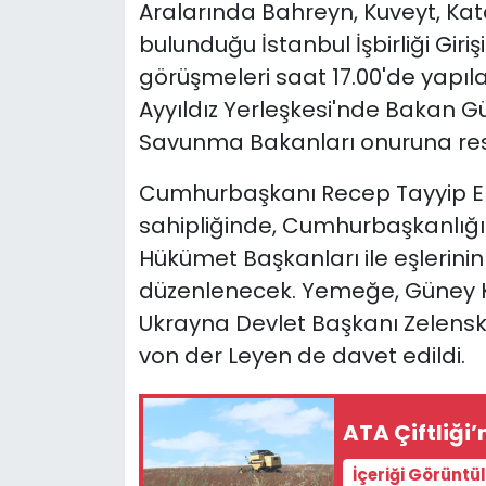
Aralarında Bahreyn, Kuveyt, Katar
bulunduğu İstanbul İşbirliği Giriş
görüşmeleri saat 17.00'de yapıla
Ayyıldız Yerleşkesi'nde Bakan Gü
Savunma Bakanları onuruna res
Cumhurbaşkanı Recep Tayyip E
sahipliğinde, Cumhurbaşkanlığı
Hükümet Başkanları ile eşlerin
düzenlenecek. Yemeğe, Güney 
Ukrayna Devlet Başkanı Zelensk
von der Leyen de davet edildi.
ATA Çiftliği
İçeriği Görüntü