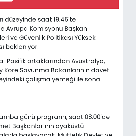
ı düzeyinde saat 19.45'te
ne Avrupa Komisyonu Başkan
leri ve Güvenlik Politikası Yüksek
sı bekleniyor.
a-Pasifik ortaklarından Avustralya,
y Kore Savunma Bakanlarının davet
eyindeki çalışma yemeği ile sona
şamba günü programı, saat 08.00'de
ümet Başkanlarının ayaküstü
larla başlayacak. Müttefik Devlet ve