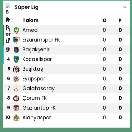
Süper Lig
#
Takım
O
P
Amed
0
0
1
Erzurumspor FK
0
0
2
Başakşehir
0
0
3
Kocaelispor
0
0
4
Beşiktaş
0
0
5
Eyüpspor
0
0
6
Galatasaray
0
0
7
Çorum FK
0
0
8
Gaziantep FK
0
0
9
Alanyaspor
0
0
10