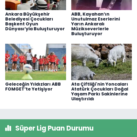
Ankara Büyükşehir
ABB, Kayahan’ın
Belediyesi Çocukları
Unutulmaz Eserlerini
Başkent Oyun
Yarın Ankaralı
Dünyası’yla Buluşturuyor
Müzikseverlerle
Buluşturuyor
Geleceğin Yıldızları ABB
Ata Çiftliği'nin Yoncaları
FOMGET’te Yetişiyor
Atatürk Çocukları Doğal
Yaşam Parkı Sakinlerine
Ulaştırıldı
Süper Lig Puan Durumu