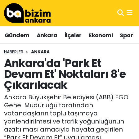
Hava Durumu
Gündem
Ankara
İlçeler
Ekonomi
Spor
Trafik Durumu
HABERLER
ANKARA
Süper Lig Puan Durumu ve Fikstür
Ankara'da 'Park Et
Devam Et' Noktaları 8'e
Tüm Manşetler
Çıkarılacak
Son Dakika Haberleri
Ankara Büyükşehir Belediyesi (ABB) EGO
Haber Arşivi
Genel Müdürlüğü tarafından
vatandaşların toplu taşımaya
yönlendirilmesi ve trafik yoğunluğunun
azaltılması amacıyla hayata geçirilen
“Park Et Devam Et” uygulaması,