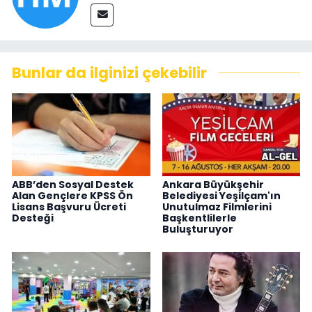
Bunlar da ilginizi çekebilir
ABB’den Sosyal Destek
Ankara Büyükşehir
Alan Gençlere KPSS Ön
Belediyesi Yeşilçam'ın
Lisans Başvuru Ücreti
Unutulmaz Filmlerini
Desteği
Başkentlilerle
Buluşturuyor