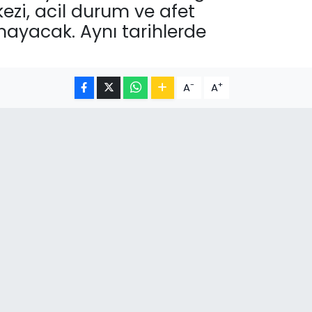
kezi, acil durum ve afet
lmayacak. Aynı tarihlerde
-
+
A
A