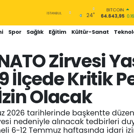
DOLAR
°
24
47,6704
0
EURO
55,0406
-0.08
i
Spor
Sağlık
Eğitim
Kültür-Sanat
Teknolo
STERLİN
64,2143
0
GRAM ALTIN
NATO Zirvesi Ya
6500.87
0.12
BİST100
13.799
70
 9 İlçede Kritik 
BITCOIN
64.643,95
0.1
 İzin Olacak
uz 2026 tarihlerinde başkentte düze
si nedeniyle alınacak tedbirleri duy
li 6-12 Temmuz haftasında idari izin