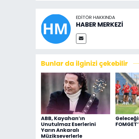
EDITÖR HAKKINDA
HABER MERKEZİ
Bunlar da ilginizi çekebilir
ABB, Kayahan’ın
Geleceğin
Unutulmaz Eserlerini
FOMGET’t
Yarın Ankaralı
Müzikseverlerle