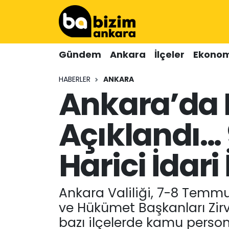
Hava Durumu
Gündem
Ankara
İlçeler
Ekonom
Trafik Durumu
HABERLER
ANKARA
Ankara’da 
Süper Lig Puan Durumu ve Fikstür
Tüm Manşetler
Açıklandı...
Son Dakika Haberleri
Harici İdari
Haber Arşivi
Ankara Valiliği, 7-8 Temm
ve Hükümet Başkanları Zirve
bazı ilçelerde kamu persone