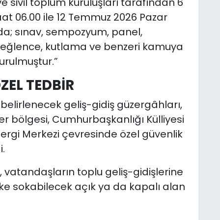
 sivil toplum kuruluşları tarafından 6
t 06.00 ile 12 Temmuz 2026 Pazar
nda; sınav, sempozyum, panel,
r, eğlence, kutlama ve benzeri kamuya
durulmuştur.”
ZEL TEDBİR
 belirlenecek geliş-gidiş güzergâhları,
er bölgesi, Cumhurbaşkanlığı Külliyesi
rgi Merkezi çevresinde özel güvenlik
i.
 vatandaşların toplu geliş-gidişlerine
ke sokabilecek açık ya da kapalı alan