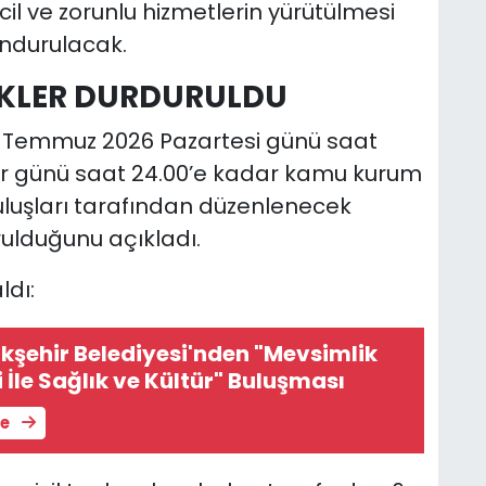
cil ve zorunlu hizmetlerin yürütülmesi
undurulacak.
İKLER DURDURULDU
e 6 Temmuz 2026 Pazartesi günü saat
r günü saat 24.00’e kadar kamu kurum
uruluşları tarafından düzenlenecek
rulduğunu açıkladı.
ldı:
şehir Belediyesi'nden "Mevsimlik
i İle Sağlık ve Kültür" Buluşması
le