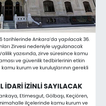
6 tarihlerinde Ankara’da yapılacak 36.
arı Zirvesi nedeniyle uygulanacak
 Valilik yazısında, zirve süresince kamu
sı ve güvenlik tedbirlerinin etkin
amu kurum ve kuruluşlarının gerekli
L İDARİ İZİNLİ SAYILACAK
 Çankaya, Etimesgut, Gölbaşı, Keçiören,
nimahalle ilçelerinde kamu kurum ve