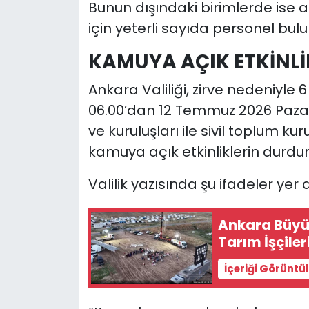
Bunun dışındaki birimlerde ise a
için yeterli sayıda personel bul
KAMUYA AÇIK ETKİNL
Ankara Valiliği, zirve nedeniyl
06.00’dan 12 Temmuz 2026 Paza
ve kuruluşları ile sivil toplum k
kamuya açık etkinliklerin durdu
Valilik yazısında şu ifadeler yer a
Ankara Büyük
Tarım İşçiler
İçeriği Görüntü