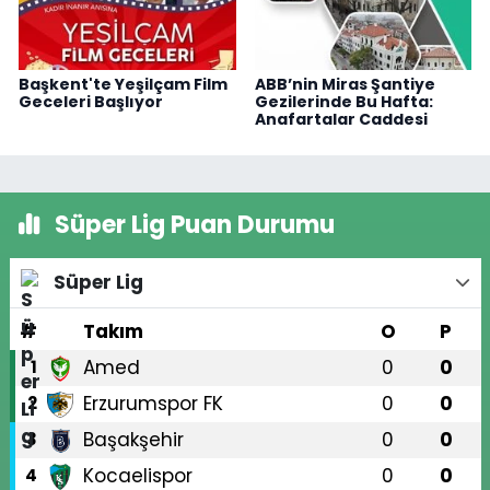
Başkent'te Yeşilçam Film
ABB’nin Miras Şantiye
Geceleri Başlıyor
Gezilerinde Bu Hafta:
Anafartalar Caddesi
Süper Lig Puan Durumu
Süper Lig
#
Takım
O
P
Amed
0
0
1
Erzurumspor FK
0
0
2
Başakşehir
0
0
3
Kocaelispor
0
0
4