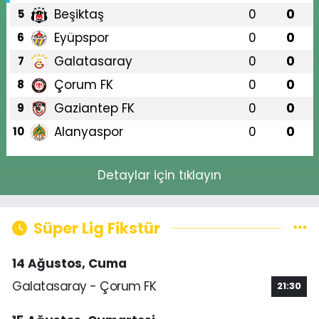
Beşiktaş
0
0
5
Eyüpspor
0
0
6
Galatasaray
0
0
7
Çorum FK
0
0
8
Gaziantep FK
0
0
9
Alanyaspor
0
0
10
Detaylar için tıklayın
Süper Lig Fikstür
14 Ağustos, Cuma
Galatasaray - Çorum FK
21:30