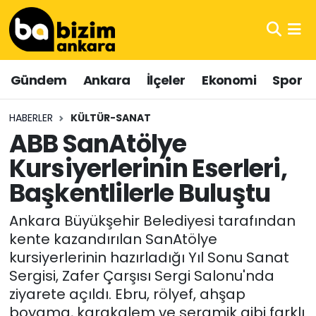
Hava Durumu
Gündem
Ankara
İlçeler
Ekonomi
Spor
Trafik Durumu
HABERLER
KÜLTÜR-SANAT
Süper Lig Puan Durumu ve Fikstür
ABB SanAtölye
Kursiyerlerinin Eserleri,
Tüm Manşetler
Başkentlilerle Buluştu
Son Dakika Haberleri
Ankara Büyükşehir Belediyesi tarafından
Haber Arşivi
kente kazandırılan SanAtölye
kursiyerlerinin hazırladığı Yıl Sonu Sanat
Sergisi, Zafer Çarşısı Sergi Salonu'nda
ziyarete açıldı. Ebru, rölyef, ahşap
boyama, karakalem ve seramik gibi farklı