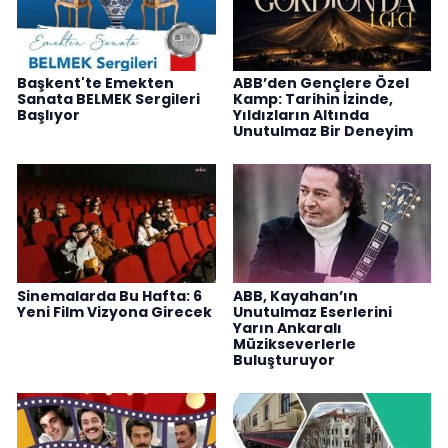
Başkent'te Emekten
ABB’den Gençlere Özel
Sanata BELMEK Sergileri
Kamp: Tarihin İzinde,
Başlıyor
Yıldızların Altında
Unutulmaz Bir Deneyim
Sinemalarda Bu Hafta: 6
ABB, Kayahan’ın
Yeni Film Vizyona Girecek
Unutulmaz Eserlerini
Yarın Ankaralı
Müzikseverlerle
Buluşturuyor