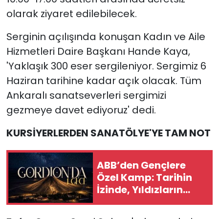
olarak ziyaret edilebilecek.
Serginin açılışında konuşan Kadın ve Aile
Hizmetleri Daire Başkanı Hande Kaya,
'Yaklaşık 300 eser sergileniyor. Sergimiz 6
Haziran tarihine kadar açık olacak. Tüm
Ankaralı sanatseverleri sergimizi
gezmeye davet ediyoruz' dedi.
KURSİYERLERDEN SANATÖLYE'YE TAM NOT
ABB’den Gençlere
Özel Kamp: Tarihin
İzinde, Yıldızların
Altında Unutulmaz
Bir Deneyim