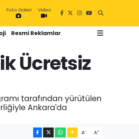
Foto Galeri
Video
6
ji
Resmi Reklamlar
k Ücretsiz
ogramı tarafından yürütülen
rliğiyle Ankara'da
-
+
A
A