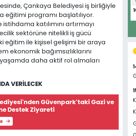
vesinde, Çankaya Belediyesi iş birliğiyle
1
a eğitimi programı başlatılıyor.
 istihdama katılımını artırmayı
lik sektörüne nitelikli iş gücü
ğitim ile kişisel gelişimi bir araya
em ekonomik bağımsızlıklarını
yaşamda daha aktif rol almaları
G
DA VERİLECEK
1
K
ediyesi'nden Güvenpark'taki Gazi ve
ine Destek Ziyareti
K
le
G
G