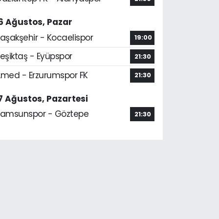
6 Ağustos, Pazar
aşakşehir - Kocaelispor
19:00
eşiktaş - Eyüpspor
21:30
med - Erzurumspor FK
21:30
7 Ağustos, Pazartesi
amsunspor - Göztepe
21:30