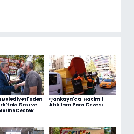
Belediyesi'nden
Çankaya'da 'Hacimli
k’taki Gazi ve
Atık'lara Para Cezası
elerine Destek