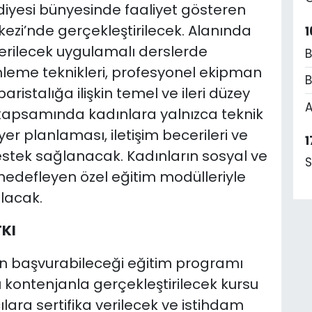
iyesi bünyesinde faaliyet gösteren
rkezi’nde gerçekleştirilecek. Alanında
1
rilecek uygulamalı derslerde
B
emleme teknikleri, profesyonel ekipman
B
aristalığa ilişkin temel ve ileri düzey
A
kapsamında kadınlara yalnızca teknik
er planlaması, iletişim becerileri ve
1
destek sağlanacak. Kadınların sosyal ve
S
edefleyen özel eğitim modülleriyle
ulacak.
KI
ın başvurabileceği eğitim programı
 kontenjanla gerçekleştirilecek kursu
ara sertifika verilecek ve istihdam