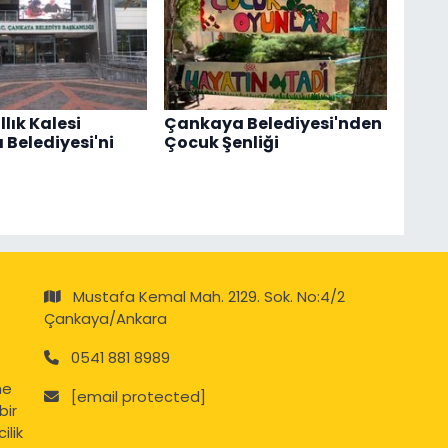
llık Kalesi
Çankaya Belediyesi'nden
Belediyesi'ni
Çocuk Şenliği
Mustafa Kemal Mah. 2129. Sok. No:4/2
Çankaya/Ankara
0541 881 8989
ne
[email protected]
bir
ilik