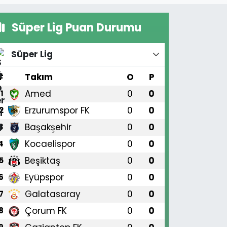
Süper Lig Puan Durumu
Süper Lig
#
Takım
O
P
Amed
0
0
1
Erzurumspor FK
0
0
2
Başakşehir
0
0
3
Kocaelispor
0
0
4
Beşiktaş
0
0
5
Eyüpspor
0
0
6
Galatasaray
0
0
7
Çorum FK
0
0
8