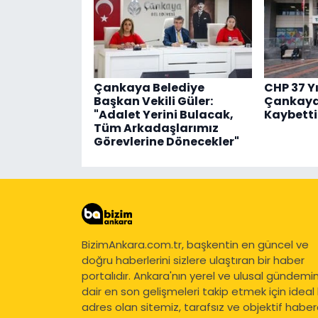
Çankaya Belediye
CHP 37 Yı
Başkan Vekili Güler:
Çankaya 
"Adalet Yerini Bulacak,
Kaybetti
Tüm Arkadaşlarımız
Görevlerine Dönecekler"
BizimAnkara.com.tr, başkentin en güncel ve
doğru haberlerini sizlere ulaştıran bir haber
portalıdır. Ankara'nın yerel ve ulusal gündemi
dair en son gelişmeleri takip etmek için ideal 
adres olan sitemiz, tarafsız ve objektif haberc