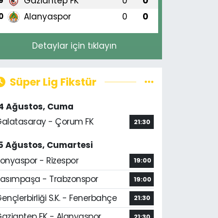
Gaziantep FK
0
0
9
Alanyaspor
0
0
0
Detaylar için tıklayın
Süper Lig Fikstür
14 Ağustos, Cuma
alatasaray - Çorum FK
21:30
5 Ağustos, Cumartesi
onyaspor - Rizespor
19:00
asımpaşa - Trabzonspor
19:00
ençlerbirliği S.K. - Fenerbahçe
21:30
aziantep FK - Alanyaspor
21:30