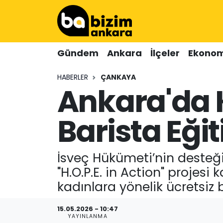
Hava Durumu
Gündem
Ankara
İlçeler
Ekonom
Trafik Durumu
HABERLER
ÇANKAYA
Ankara'da K
Süper Lig Puan Durumu ve Fikstür
Tüm Manşetler
Barista Eği
Son Dakika Haberleri
İsveç Hükümeti’nin desteği
Haber Arşivi
"H.O.P.E. in Action" projes
kadınlara yönelik ücretsiz 
15.05.2026 - 10:47
YAYINLANMA