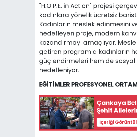
"H.O.P.E. in Action" projesi çerçe
kadınlara yönelik ücretsiz barist
Kadınların meslek edinmesini ve
hedefleyen proje, modern kahveci
kazandırmayı amaçlıyor. Mesleki e
getiren programla kadınların h
güçlendirmeleri hem de sosyal 
hedefleniyor.
EĞİTİMLER PROFESYONEL ORTAM
Çankaya Bel
Şehit Aileler
İçeriği Görüntü