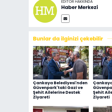
EDITÖR HAKKINDA
Haber Merkezi
Bunlar da ilginizi çekebilir
Çankaya Belediyesi'nden
Çankaya 
Güvenpark'taki Gazi ve
Güvenpar
Şehit Ailelerine Destek
Şehit Ail
Ziyareti
Ziyareti