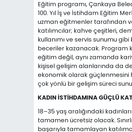
Eğitim programı, Çankaya Beled
100. Yıl İş ve İstihdam Eğitim Me
uzman eğitmenler tarafından ve
katılımcılar; kahve çeşitleri, d
kullanımı ve servis sunumu gibi b
beceriler kazanacak. Program 
eğitim değil, aynı zamanda kariy
kişisel gelişim alanlarında da 
ekonomik olarak güçlenmesini h
çok yönlü bir gelişim süreci sun
KADIN İSTİHDAMINA GÜÇLÜ KAT
18–35 yaş aralığındaki kadınlar
tamamen ücretsiz olacak. Sınırlı
başarıyla tamamlayan katılımcıl