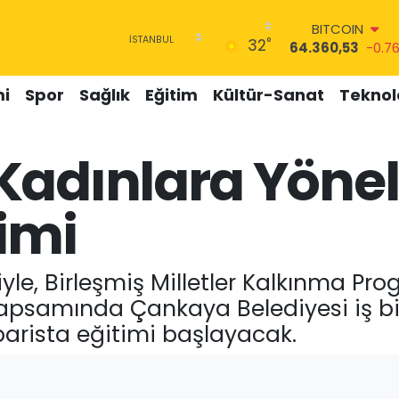
BITCOIN
64.360,53
-0.7
°
32
DOLAR
47,7069
0.17
i
Spor
Sağlık
Eğitim
Kültür-Sanat
Teknolo
EURO
55,0265
0.01
STERLİN
64,1897
0.02
adınlara Yöneli
GRAM ALTIN
6574.81
1.44
timi
BİST100
13.887
64
yle, Birleşmiş Milletler Kalkınma Pr
i kapsamında Çankaya Belediyesi iş bi
barista eğitimi başlayacak.