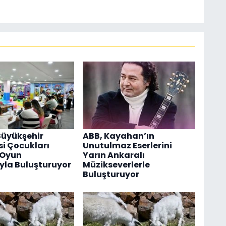
Büyükşehir
ABB, Kayahan’ın
si Çocukları
Unutulmaz Eserlerini
 Oyun
Yarın Ankaralı
yla Buluşturuyor
Müzikseverlerle
Buluşturuyor