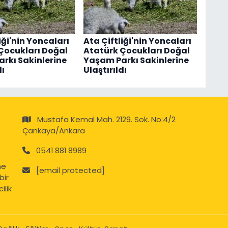
iği'nin Yoncaları
Ata Çiftliği'nin Yoncaları
Çocukları Doğal
Atatürk Çocukları Doğal
rkı Sakinlerine
Yaşam Parkı Sakinlerine
dı
Ulaştırıldı
Mustafa Kemal Mah. 2129. Sok. No:4/2
Çankaya/Ankara
0541 881 8989
ne
[email protected]
bir
ilik