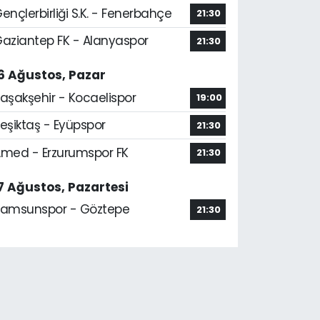
ençlerbirliği S.K. - Fenerbahçe
21:30
aziantep FK - Alanyaspor
21:30
6 Ağustos, Pazar
aşakşehir - Kocaelispor
19:00
eşiktaş - Eyüpspor
21:30
med - Erzurumspor FK
21:30
7 Ağustos, Pazartesi
amsunspor - Göztepe
21:30