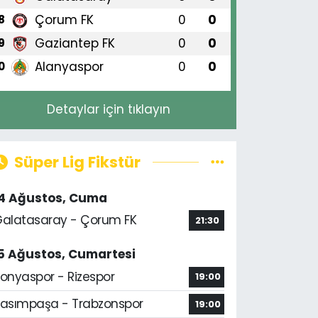
Çorum FK
0
0
8
Gaziantep FK
0
0
9
Alanyaspor
0
0
0
Detaylar için tıklayın
Süper Lig Fikstür
14 Ağustos, Cuma
alatasaray - Çorum FK
21:30
5 Ağustos, Cumartesi
onyaspor - Rizespor
19:00
asımpaşa - Trabzonspor
19:00