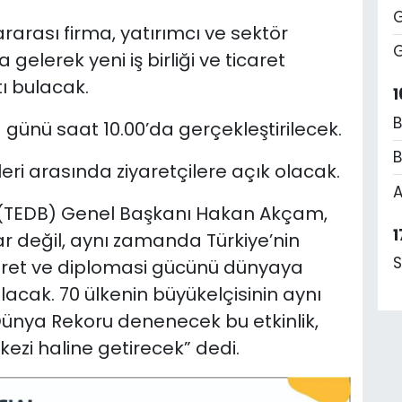
G
arası firma, yatırımcı ve sektör
G
gelerek yeni iş birliği ve ticaret
ı bulacak.
1
B
a günü saat 10.00’da gerçekleştirilecek.
B
leri arasında ziyaretçilere açık olacak.
A
i (TEDB) Genel Başkanı Hakan Akçam,
1
r değil, aynı zamanda Türkiye’nin
S
icaret ve diplomasi gücünü dünyaya
lacak. 70 ülkenin büyükelçisinin aynı
ünya Rekoru denenecek bu etkinlik,
kezi haline getirecek” dedi.