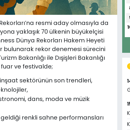
a Rekorları’na resmi aday olmasıyla da
1
yona yaklaşık 70 ülkenin büyükelçisi
nness Dünya Rekorları Hakem Heyeti
 bulunarak rekor denemesi sürecini
urizm Bakanlığı ile Dışişleri Bakanlığı
 fuar ve festivalde;
inşaat sektörünün son trendleri,
nolojiler,
G
astronomi, dans, moda ve müzik
1
K
a geldiği renkli sahne performansları
K