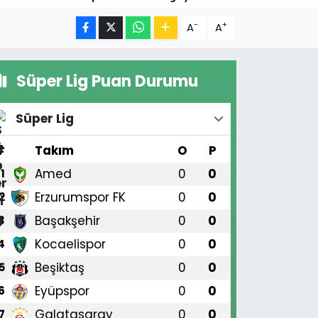
-
+
A
A
Süper Lig Puan Durumu
Süper Lig
#
Takım
O
P
Amed
0
0
1
Erzurumspor FK
0
0
2
Başakşehir
0
0
3
Kocaelispor
0
0
4
Beşiktaş
0
0
5
Eyüpspor
0
0
6
Galatasaray
0
0
7