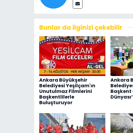
Bunlar da ilginizi çekebilir
Ankara Büyükşehir
Ankara 
Belediyesi Yeşilçam'ın
Belediye
Unutulmaz Filmlerini
Başkent
Başkentlilerle
Dünyası’
Buluşturuyor