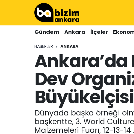
Hava Durumu
Gündem
Ankara
İlçeler
Ekonom
Trafik Durumu
HABERLER
ANKARA
Ankara’da 
Süper Lig Puan Durumu ve Fikstür
Tüm Manşetler
Dev Organi
Son Dakika Haberleri
Büyükelçis
Haber Arşivi
Dünyada başka örneği olm
başkentte, 3. World Culture
Malzemeleri Fuarı, 12-13-14