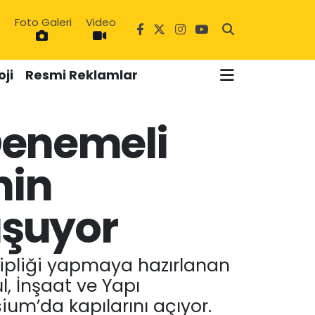
Foto Galeri
Video
3
ji
Resmi Reklamlar
Denemeli
nin
uşuyor
ipliği yapmaya hazırlanan
l, İnşaat ve Yapı
ium’da kapılarını açıyor.