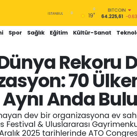
BITCOIN
°
19
64.225,61
-0.6
DOLAR
47,7143
0.16
i
Spor
Sağlık
Eğitim
Kültür-Sanat
Teknolo
EURO
55,0317
-0.02
STERLİN
Dünya Rekoru 
64,2463
0.07
GRAM ALTIN
6510.40
0.45
zasyon: 70 Ülke
BİST100
13.799
70
i Aynı Anda Bul
ayan dev bir organizasyona ev sah
s Festival & Uluslararası Gayrimenku
 Aralık 2025 tarihlerinde ATO Congres