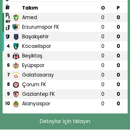
#
Takım
O
P
Amed
0
0
1
Erzurumspor FK
0
0
2
Başakşehir
0
0
3
Kocaelispor
0
0
4
Beşiktaş
0
0
5
Eyüpspor
0
0
6
Galatasaray
0
0
7
Çorum FK
0
0
8
Gaziantep FK
0
0
9
Alanyaspor
0
0
10
Detaylar için tıklayın