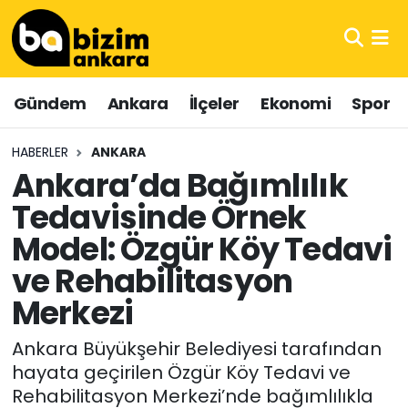
Hava Durumu
Gündem
Ankara
İlçeler
Ekonomi
Spor
Trafik Durumu
HABERLER
ANKARA
Süper Lig Puan Durumu ve Fikstür
Ankara’da Bağımlılık
Tedavisinde Örnek
Tüm Manşetler
Model: Özgür Köy Tedavi
Son Dakika Haberleri
ve Rehabilitasyon
Haber Arşivi
Merkezi
Ankara Büyükşehir Belediyesi tarafından
hayata geçirilen Özgür Köy Tedavi ve
Rehabilitasyon Merkezi’nde bağımlılıkla