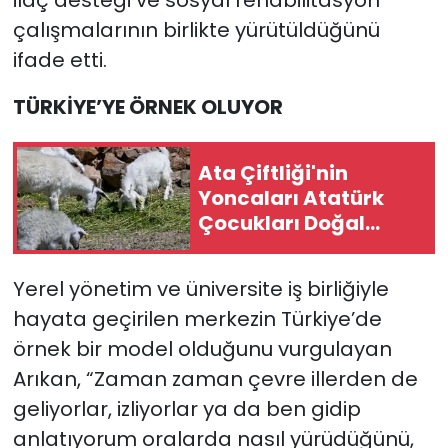
ilaç desteği ve sosyal rehabilitasyon
çalışmalarının birlikte yürütüldüğünü
ifade etti.
TÜRKİYE’YE ÖRNEK OLUYOR
Ata Çiftliği'nin
Yoncaları Atatürk
Çocukları Doğal
Yaşam Parkı
Sakinlerine Ulaştırıldı
Yerel yönetim ve üniversite iş birliğiyle
hayata geçirilen merkezin Türkiye’de
örnek bir model olduğunu vurgulayan
Arıkan, “Zaman zaman çevre illerden de
geliyorlar, izliyorlar ya da ben gidip
anlatıyorum oralarda nasıl yürüdüğünü,