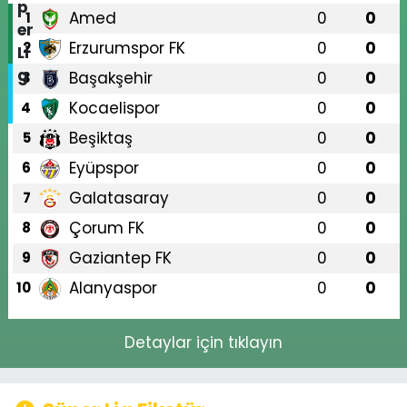
Amed
0
0
1
Erzurumspor FK
0
0
2
Başakşehir
0
0
3
Kocaelispor
0
0
4
Beşiktaş
0
0
5
Eyüpspor
0
0
6
Galatasaray
0
0
7
Çorum FK
0
0
8
Gaziantep FK
0
0
9
Alanyaspor
0
0
10
Detaylar için tıklayın