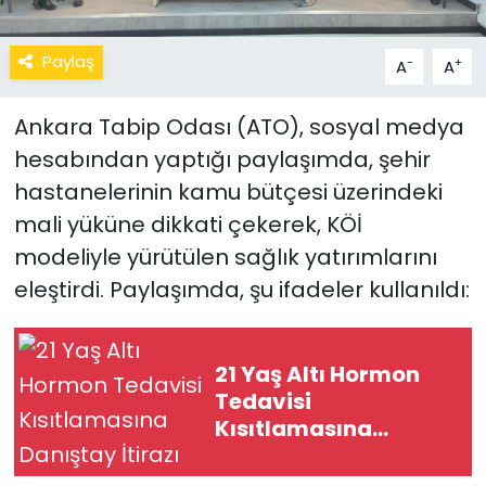
Paylaş
-
+
A
A
Ankara Tabip Odası (ATO), sosyal medya
hesabından yaptığı paylaşımda, şehir
hastanelerinin kamu bütçesi üzerindeki
mali yüküne dikkati çekerek, KÖİ
modeliyle yürütülen sağlık yatırımlarını
eleştirdi. Paylaşımda, şu ifadeler kullanıldı:
21 Yaş Altı Hormon
Tedavisi
Kısıtlamasına
Danıştay İtirazı