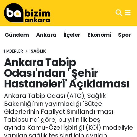
Hava Durumu
Gündem
Ankara
İlçeler
Ekonomi
Spor
Trafik Durumu
HABERLER
SAĞLIK
Süper Lig Puan Durumu ve Fikstür
Ankara Tabip
Odası'ndan ' Şehir
Tüm Manşetler
Hastaneleri' Açıklaması
Son Dakika Haberleri
Ankara Tabip Odası (ATO), Sağlık
Haber Arşivi
Bakanlığı'nın yayımladığı 'Bütçe
Giderlerinin Faaliyet Sınıflandırması
Tablosu'na' göre, bu yılın ilk beş
ayında Kamu-Özel İşbirliği (KÖİ) modeliyle
yapılan sağlık tesisleri için ayrılan