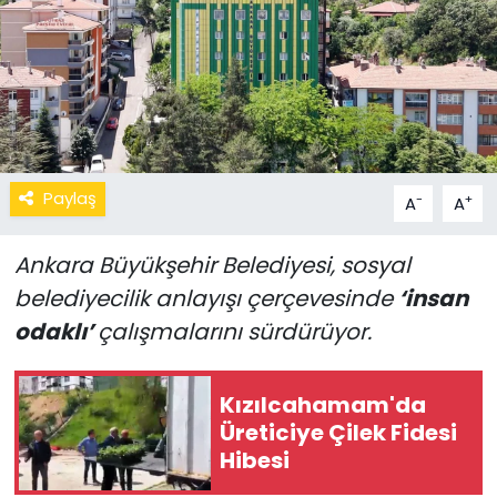
Paylaş
-
+
A
A
Ankara Büyükşehir Belediyesi, sosyal
belediyecilik anlayışı çerçevesinde
‘insan
odaklı’
çalışmalarını sürdürüyor.
Kızılcahamam'da
Üreticiye Çilek Fidesi
Hibesi