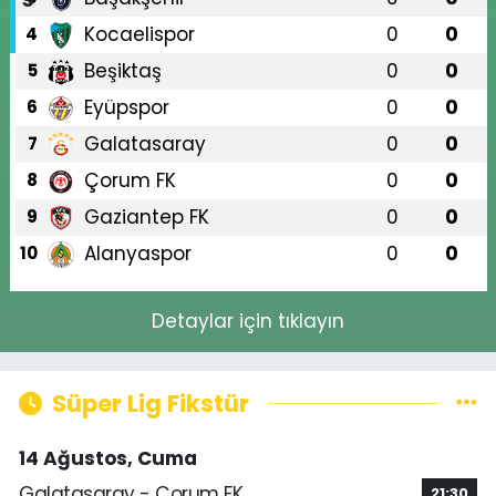
Kocaelispor
0
0
4
Beşiktaş
0
0
5
Eyüpspor
0
0
6
Galatasaray
0
0
7
Çorum FK
0
0
8
Gaziantep FK
0
0
9
Alanyaspor
0
0
10
Detaylar için tıklayın
Süper Lig Fikstür
14 Ağustos, Cuma
Galatasaray - Çorum FK
21:30