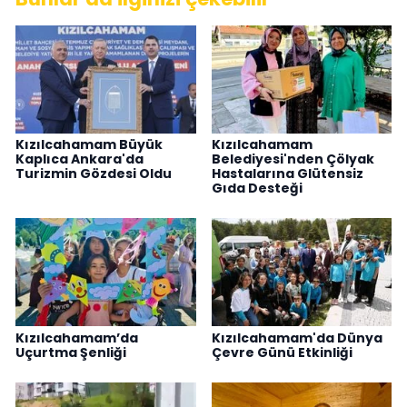
Kızılcahamam Büyük
Kızılcahamam
Kaplıca Ankara'da
Belediyesi'nden Çölyak
Turizmin Gözdesi Oldu
Hastalarına Glütensiz
Gıda Desteği
Kızılcahamam’da
Kızılcahamam'da Dünya
Uçurtma Şenliği
Çevre Günü Etkinliği