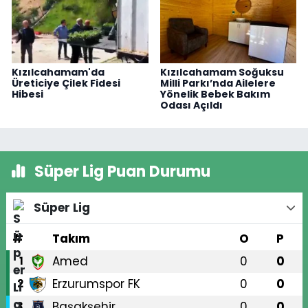
Kızılcahamam'da
Kızılcahamam Soğuksu
Üreticiye Çilek Fidesi
Milli Parkı’nda Ailelere
Hibesi
Yönelik Bebek Bakım
Odası Açıldı
Süper Lig Puan Durumu
Süper Lig
#
Takım
O
P
Amed
0
0
1
Erzurumspor FK
0
0
2
Başakşehir
0
0
3