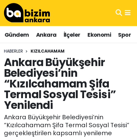
Hava Durumu
Gündem
Ankara
İlçeler
Ekonomi
Spor
Trafik Durumu
HABERLER
KIZILCAHAMAM
Süper Lig Puan Durumu ve Fikstür
Ankara Büyükşehir
Belediyesi’nin
Tüm Manşetler
“Kızılcahamam Şifa
Son Dakika Haberleri
Termal Sosyal Tesisi”
Haber Arşivi
Yenilendi
Ankara Büyükşehir Belediyesi’nin
“Kızılcahamam Şifa Termal Sosyal Tesisi”
gerçekleştirilen kapsamlı yenileme