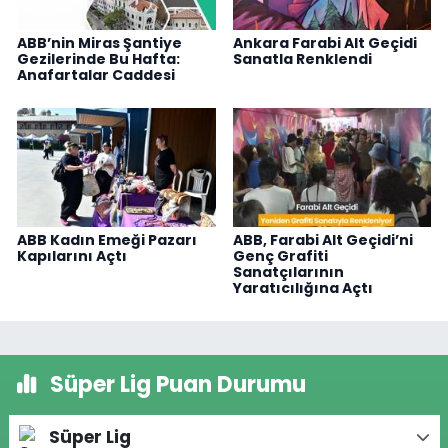
ABB’nin Miras Şantiye
Ankara Farabi Alt Geçidi
Gezilerinde Bu Hafta:
Sanatla Renklendi
Anafartalar Caddesi
ABB Kadın Emeği Pazarı
ABB, Farabi Alt Geçidi’ni
Kapılarını Açtı
Genç Grafiti
Sanatçılarının
Yaratıcılığına Açtı
Süper Lig Puan Durumu
Süper Lig