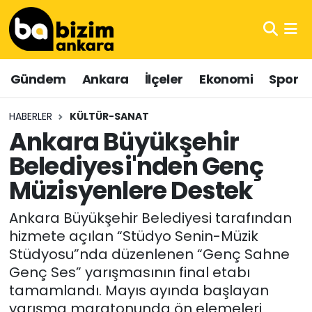
Hava Durumu
Gündem
Ankara
İlçeler
Ekonomi
Spor
Trafik Durumu
HABERLER
KÜLTÜR-SANAT
Süper Lig Puan Durumu ve Fikstür
Ankara Büyükşehir
Belediyesi'nden Genç
Tüm Manşetler
Müzisyenlere Destek
Son Dakika Haberleri
Ankara Büyükşehir Belediyesi tarafından
Haber Arşivi
hizmete açılan “Stüdyo Senin-Müzik
Stüdyosu”nda düzenlenen “Genç Sahne
Genç Ses” yarışmasının final etabı
tamamlandı. Mayıs ayında başlayan
yarışma maratonunda ön elemeleri