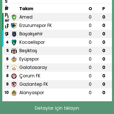
#
Takım
O
P
Amed
0
0
1
Erzurumspor FK
0
0
2
Başakşehir
0
0
3
Kocaelispor
0
0
4
Beşiktaş
0
0
5
Eyüpspor
0
0
6
Galatasaray
0
0
7
Çorum FK
0
0
8
Gaziantep FK
0
0
9
Alanyaspor
0
0
10
Detaylar için tıklayın