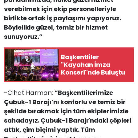
verebilmek için ekip personelleriyle
birlikte ortak iş paylaşımı yapıyoruz.
Böylelikle güzel, temiz bir hizmet
sunuyoruz.”
Başkentliler
"Kayahan İmza
Konseri"nde Buluştu
-Cihat Harman:
“Başkentlilerimize
Çubuk-1 Barajı’nı konforlu ve temiz bir
şekilde bırakmak için tüm ekiplerimizle
sahadayız. Çubuk-1 Barajı’ndaki çöpleri
attık, çim biçimi yaptık. Tüm