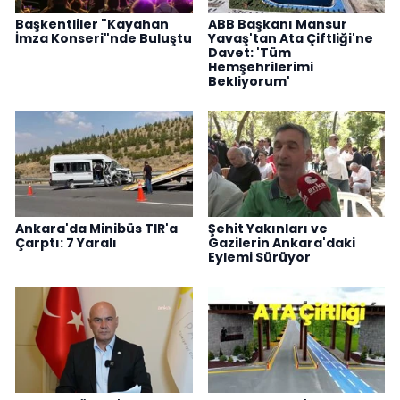
Başkentliler "Kayahan
ABB Başkanı Mansur
İmza Konseri"nde Buluştu
Yavaş'tan Ata Çiftliği'ne
Davet: 'Tüm
Hemşehrilerimi
Bekliyorum'
Ankara'da Minibüs TIR'a
Şehit Yakınları ve
Çarptı: 7 Yaralı
Gazilerin Ankara'daki
Eylemi Sürüyor