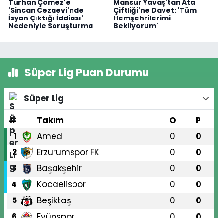
Turhan Çömez'e
Mansur Yavaş'tan Ata
'Sincan Cezaevi'nde
Çiftliği'ne Davet: 'Tüm
İsyan Çıktığı İddiası'
Hemşehrilerimi
Nedeniyle Soruşturma
Bekliyorum'
Süper Lig Puan Durumu
Süper Lig
#
Takım
O
P
Amed
0
0
1
Erzurumspor FK
0
0
2
Başakşehir
0
0
3
Kocaelispor
0
0
4
Beşiktaş
0
0
5
Eyüpspor
0
0
6